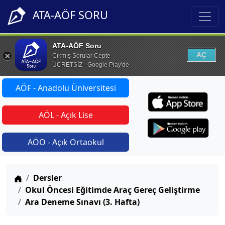
ATA-AÖF SORU
ATA-AÖF Soru
AÇ
Çıkmış Sorular Cepte
ÜCRETSİZ - Google Play'de
AÖF - Anadolu Üniversitesi
AÖL - Açık Lise
AÖO - Açık Ortaokul
Anasayfa
Dersler
Okul Öncesi Eğitimde Araç Gereç Geliştirme
Ara Deneme Sınavı (3. Hafta)