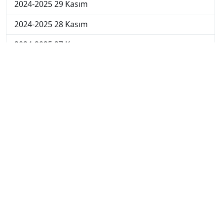
2024-2025 29 Kasım
2024-2025 28 Kasım
2024-2025 27 Kasım
2024-2025 26 Kasım
2024-2025 25 Kasım
2024-2025 5. Hafta
2024-2025 4. Hafta
2024-2025 3. Hafta
2024-2025 2. Hafta
2024-2025 1. Hafta
2023-2024 7. Hafta