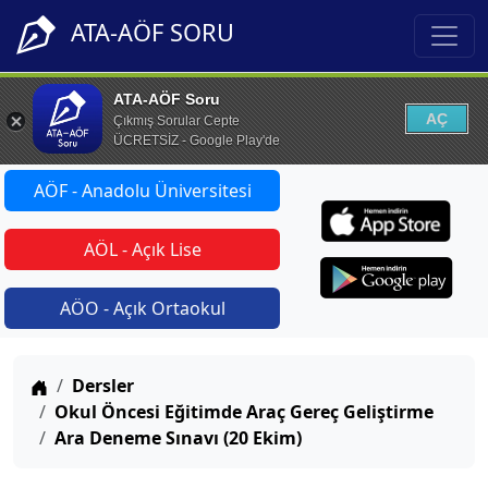
ATA-AÖF SORU
ATA-AÖF Soru
AÇ
Çıkmış Sorular Cepte
ÜCRETSİZ - Google Play'de
AÖF - Anadolu Üniversitesi
AÖL - Açık Lise
AÖO - Açık Ortaokul
Anasayfa
Dersler
Okul Öncesi Eğitimde Araç Gereç Geliştirme
Ara Deneme Sınavı (20 Ekim)