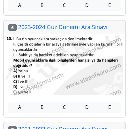
A
B
C
D
E
2023-2024 Güz Dönemi Ara Sınavı
6
A
B
C
D
E
2021-2022 Güz Dönemi Ara Sınavı