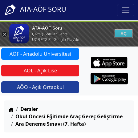
ATA-AÖF SORU
ATA-AÖF Soru
AÇ
Çıkmış Sorular Cepte
ÜCRETSİZ - Google Play'de
AÖF - Anadolu Üniversitesi
AÖL - Açık Lise
AÖO - Açık Ortaokul
Anasayfa
Dersler
Okul Öncesi Eğitimde Araç Gereç Geliştirme
Ara Deneme Sınavı (7. Hafta)