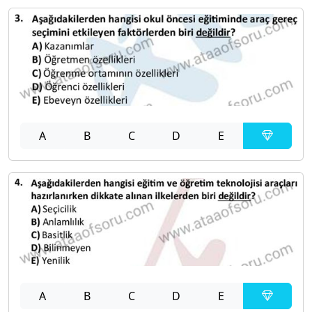
A
B
C
D
E
A
B
C
D
E