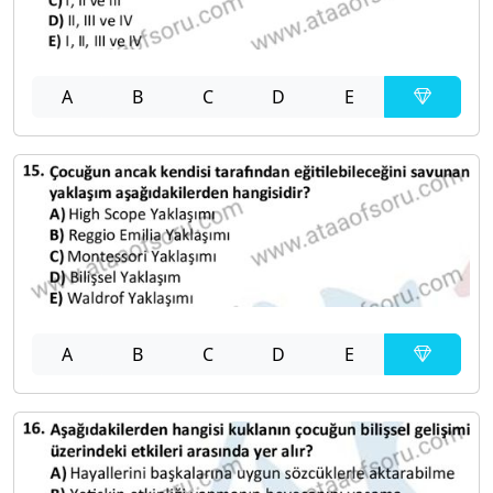
A
B
C
D
E
A
B
C
D
E