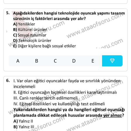
A
B
C
D
E