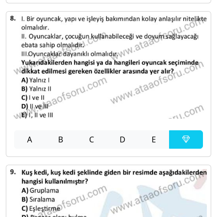
A
B
C
D
E