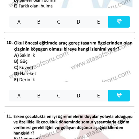
A
B
C
D
E
A
B
C
D
E