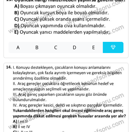
A
B
C
D
E