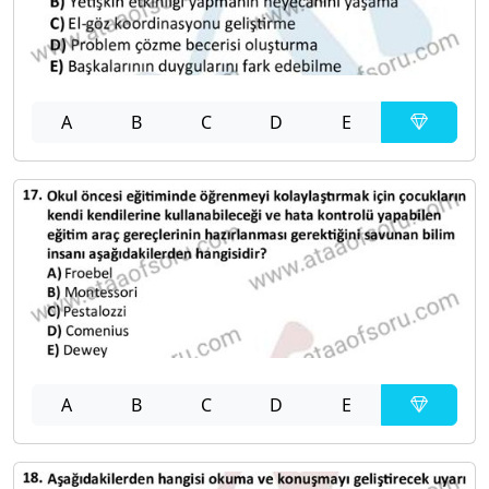
A
B
C
D
E
A
B
C
D
E