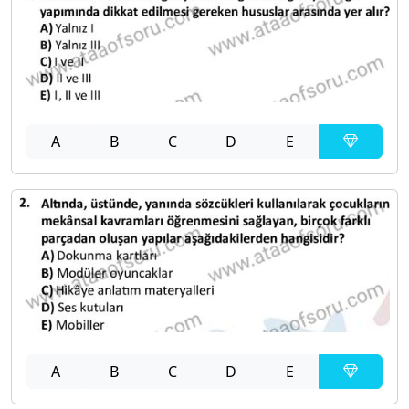
A
B
C
D
E
A
B
C
D
E