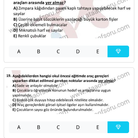
A
B
C
D
E
A
B
C
D
E