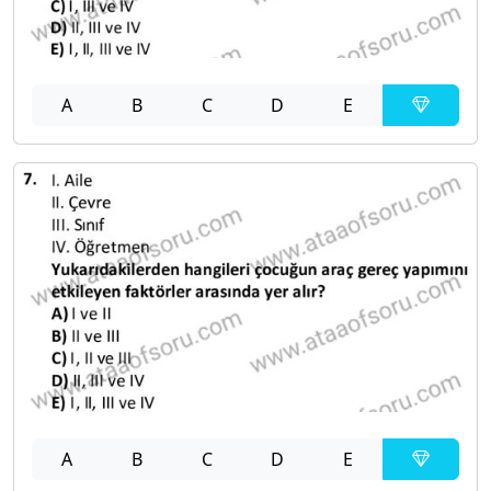
A
B
C
D
E
A
B
C
D
E