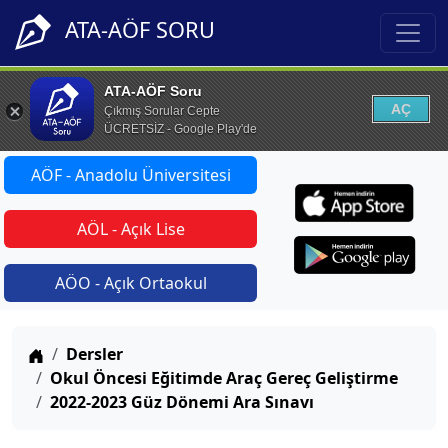
ATA-AÖF SORU
ATA-AÖF Soru
AÇ
Çıkmış Sorular Cepte
ÜCRETSİZ - Google Play'de
AÖF - Anadolu Üniversitesi
AÖL - Açık Lise
AÖO - Açık Ortaokul
Anasayfa
Dersler
Okul Öncesi Eğitimde Araç Gereç Geliştirme
2022-2023 Güz Dönemi Ara Sınavı