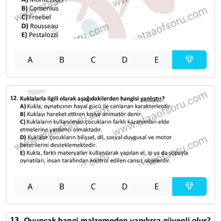
A
B
C
D
E
A
B
C
D
E