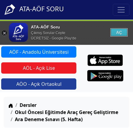
ATA-AÖF SORU
ATA-AÖF Soru
AÇ
Çıkmış Sorular Cepte
ÜCRETSİZ - Google Play'de
AÖF - Anadolu Üniversitesi
AÖL - Açık Lise
AÖO - Açık Ortaokul
Anasayfa
Dersler
Okul Öncesi Eğitimde Araç Gereç Geliştirme
Ara Deneme Sınavı (5. Hafta)