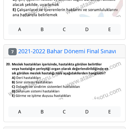
A
B
C
D
E
2021-2022 Bahar Dönemi Final Sınavı
7
A
B
C
D
E