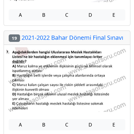
A
B
C
D
E
2021-2022 Bahar Dönemi Final Sınavı
19
A
B
C
D
E