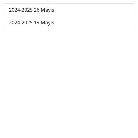
2024-2025 26 Mayıs
2024-2025 19 Mayıs
2024-2025 12 Mayıs
2024-2025 5 Mayıs
2024-2025 28 Nisan
2024-2025 21 Nisan
2024-2025 14 Nisan
2023-2024 Cuma
2023-2024 Perşembe
2023-2024 Çarşamba
2023-2024 Salı