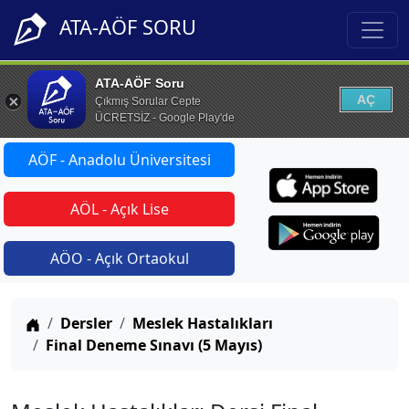
ATA-AÖF SORU
ATA-AÖF Soru
AÇ
Çıkmış Sorular Cepte
ÜCRETSİZ - Google Play'de
AÖF - Anadolu Üniversitesi
AÖL - Açık Lise
AÖO - Açık Ortaokul
Anasayfa
Dersler
Meslek Hastalıkları
Final Deneme Sınavı (5 Mayıs)