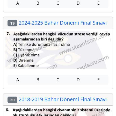
A
B
C
D
E
2024-2025 Bahar Dönemi Final Sınavı
19
A
B
C
D
E
2018-2019 Bahar Dönemi Final Sınavı
20