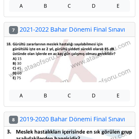
A
B
C
D
E
2021-2022 Bahar Dönemi Final Sınavı
7
A
B
C
D
E
2019-2020 Bahar Dönemi Final Sınavı
8