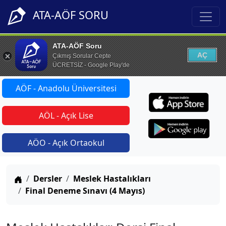
ATA-AÖF SORU
ATA-AÖF Soru
AÇ
Çıkmış Sorular Cepte
ÜCRETSİZ - Google Play'de
AÖF - Anadolu Üniversitesi
AÖL - Açık Lise
AÖO - Açık Ortaokul
Anasayfa
Dersler
Meslek Hastalıkları
Final Deneme Sınavı (4 Mayıs)