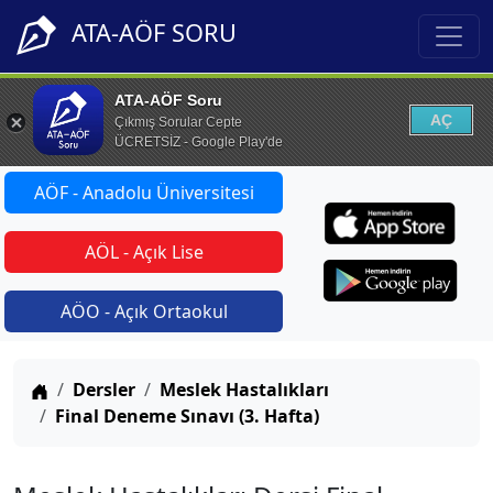
ATA-AÖF SORU
ATA-AÖF Soru
AÇ
Çıkmış Sorular Cepte
ÜCRETSİZ - Google Play'de
AÖF - Anadolu Üniversitesi
AÖL - Açık Lise
AÖO - Açık Ortaokul
Anasayfa
Dersler
Meslek Hastalıkları
Final Deneme Sınavı (3. Hafta)