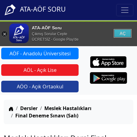
ATA-AÖF SORU
ATA-AÖF Soru
AÇ
Çıkmış Sorular Cepte
ÜCRETSİZ - Google Play'de
AÖF - Anadolu Üniversitesi
AÖL - Açık Lise
AÖO - Açık Ortaokul
Anasayfa
Dersler
Meslek Hastalıkları
Final Deneme Sınavı (Salı)