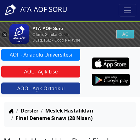
ATA-AÖF SORU
ATA-AÖF Soru
AÇ
Çıkmış Sorular Cepte
ÜCRETSİZ - Google Play'de
AÖF - Anadolu Üniversitesi
AÖL - Açık Lise
AÖO - Açık Ortaokul
Anasayfa
Dersler
Meslek Hastalıkları
Final Deneme Sınavı (28 Nisan)