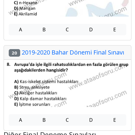
A
B
C
D
E
2019-2020 Bahar Dönemi Final Sınavı
20
A
B
C
D
E
Diğer Final Deneme Sınavları