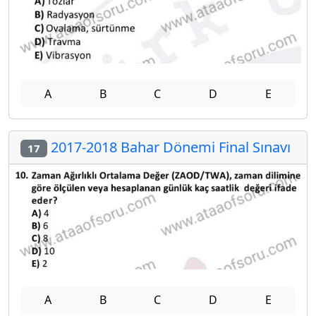
A
B
C
D
E
2017-2018 Bahar Dönemi Final Sınavı
17
A
B
C
D
E