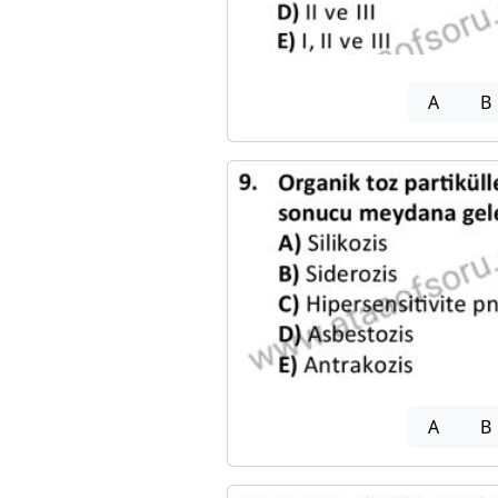
A
B
A
B