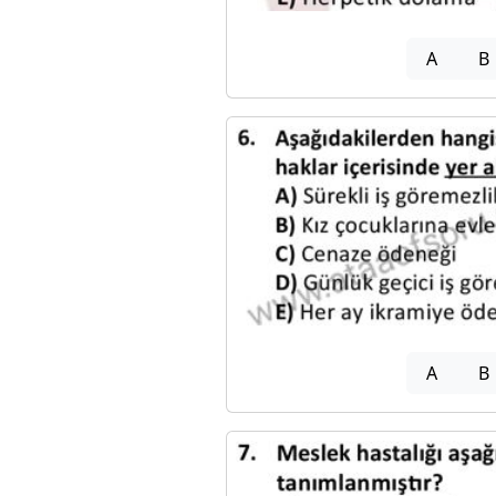
A
B
A
B