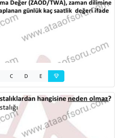
C
D
E