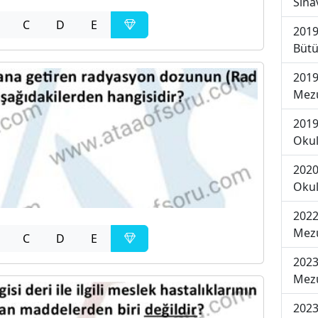
Sına
C
D
E
2019
Bütü
2019
Mezu
2019
Okul
2020
Okul
2022
Mezu
C
D
E
2023
Mezu
2023