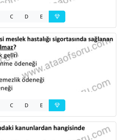
C
D
E
C
D
E