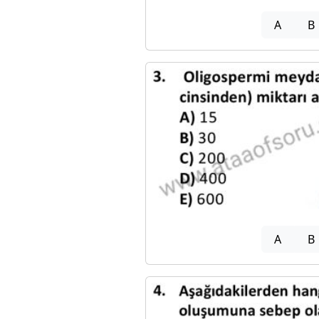
A
B
A
B