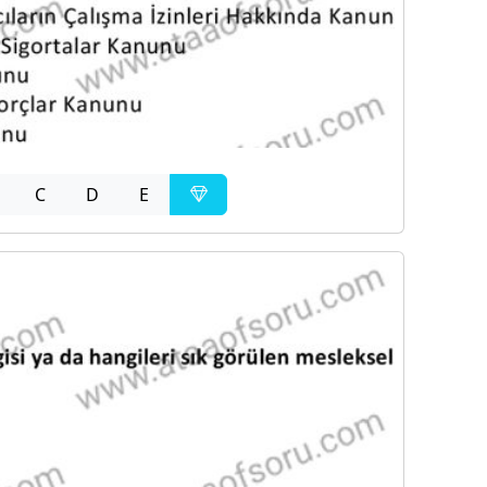
C
D
E