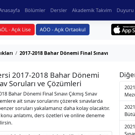
Anasayfa
Bölümler
Dersler
Akademik Takvim
Duyuru 
AÖL - Açık Lise
AÖO - Açık Ortaokul
ıkları
2017-2018 Bahar Dönemi Final Sınavı
Dersi 2017-2018 Bahar Dönemi
Diğe
nav Soruları ve Çözümleri
2021
18 Bahar Dönemi Final Sınavı Çıkmış Sınav
Mezu
emlere ait sınav sorularını çözerek sınavlarda
2021
 benzer soruları yakalamanız daha kolay olacaktır.
Bütü
r konu anlatımı, ders özetleri ve online deneme
lirsin.
2021
Sına