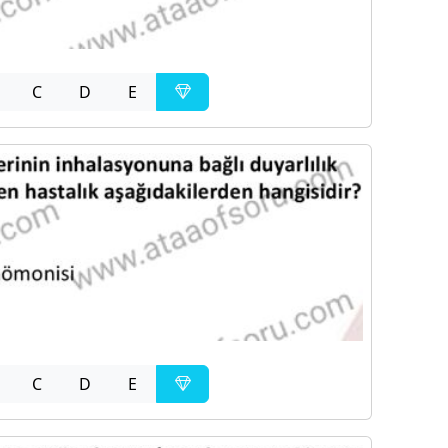
C
D
E
C
D
E