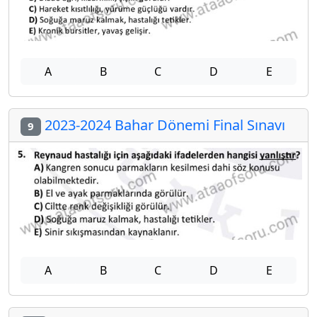
A
B
C
D
E
2023-2024 Bahar Dönemi Final Sınavı
9
A
B
C
D
E