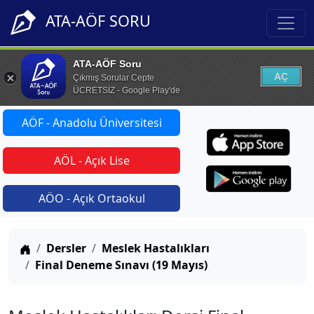
ATA-AÖF SORU
ATA-AÖF Soru
AÇ
Çıkmış Sorular Cepte
ÜCRETSİZ - Google Play'de
AÖF - Anadolu Üniversitesi
AÖL - Açık Lise
AÖO - Açık Ortaokul
Anasayfa
Dersler
Meslek Hastalıkları
Final Deneme Sınavı (19 Mayıs)