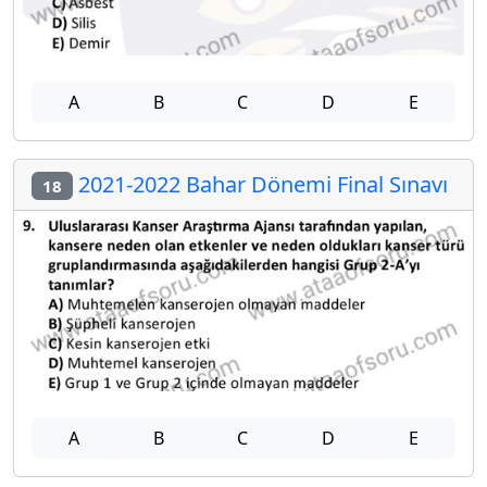
A
B
C
D
E
2021-2022 Bahar Dönemi Final Sınavı
18
A
B
C
D
E