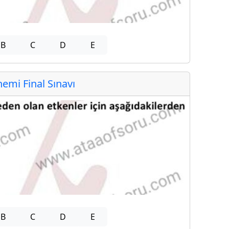
B
C
D
E
mi Final Sınavı
B
C
D
E