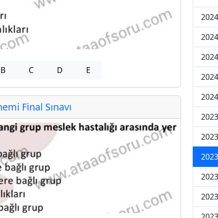
2024
2024
2024
B
C
D
E
2024
2024
mi Final Sınavı
202
202
202
2023
2023
2023