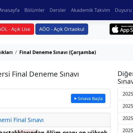
Anasayfa
Bölümler
Dersler
Akademik Takvim
Duyuru 
AÖL - Açık Lise
AÖO - Açık Ortaokul
ıkları
Final Deneme Sınavı (Çarşamba)
ersi Final Deneme Sınavı
Diğe
Sınav
2025
Sınava Başla
2025
2025
mi Final Sınavı
2025