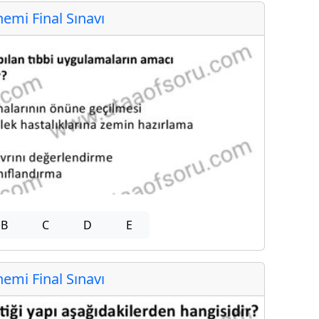
mi Final Sınavı
B
C
D
E
mi Final Sınavı