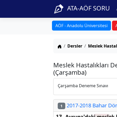
ATA-AÖF SORU
AÖF - Anadolu Üniversitesi
Anasayfa
Dersler
Meslek Hastal
Meslek Hastalıkları D
(Çarşamba)
Çarşamba Deneme Sınavı
2017-2018 Bahar Döne
1