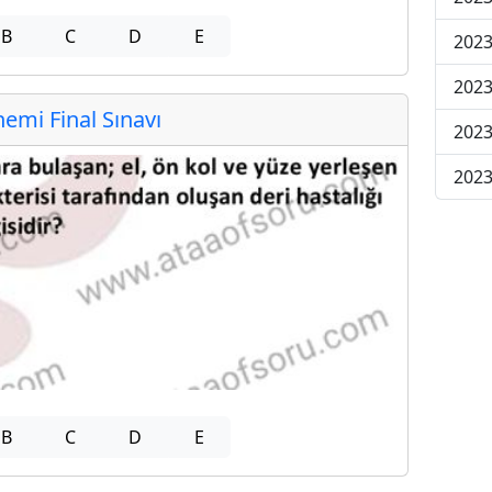
B
C
D
E
2023
2023
mi Final Sınavı
2023
2023
B
C
D
E