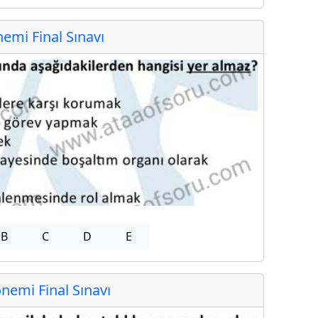
mi Final Sınavı
B
C
D
E
emi Final Sınavı