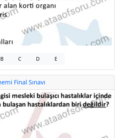
B
C
D
E
mi Final Sınavı