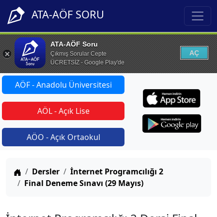
ATA-AÖF SORU
ATA-AÖF Soru
AÇ
Çıkmış Sorular Cepte
ÜCRETSİZ - Google Play'de
AÖF - Anadolu Üniversitesi
AÖL - Açık Lise
AÖO - Açık Ortaokul
Anasayfa
Dersler
İnternet Programcılığı 2
Final Deneme Sınavı (29 Mayıs)