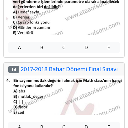
A
B
C
D
E
2017-2018 Bahar Dönemi Final Sınavı
14
A
B
C
D
E