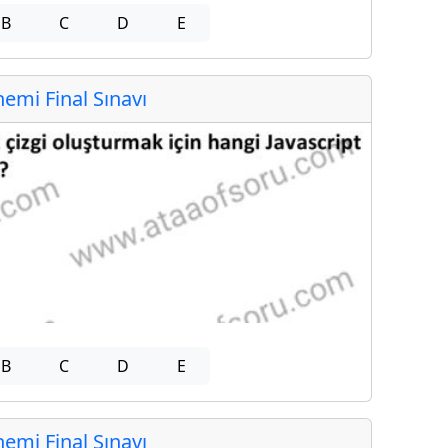
B
C
D
E
mi Final Sınavı
B
C
D
E
mi Final Sınavı