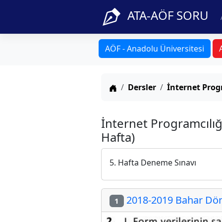
ATA-AÖF SORU
AÖF - Anadolu Üniversitesi
Anasayfa
Dersler
İnternet Prog
İnternet Programcılığ
Hafta)
5. Hafta Deneme Sınavı
2018-2019 Bahar Döne
1