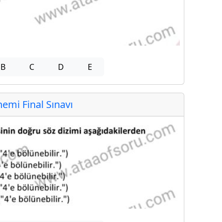
B
C
D
E
mi Final Sınavı