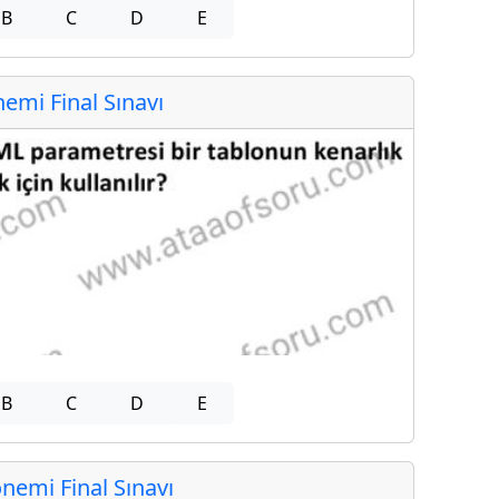
B
C
D
E
mi Final Sınavı
B
C
D
E
emi Final Sınavı