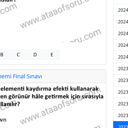
2024
2024
2024
2024
B
C
D
E
2024
202
mi Final Sınavı
202
202
2023
2023
2023