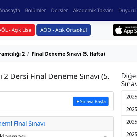
Anasayfa
Bölümler
Dersler
Akademik Takvim
Duyuru 
AÖL - Açık Lise
AÖO - Açık Ortaokul
ramcılığı 2
Final Deneme Sınavı (5. Hafta)
ı 2 Dersi Final Deneme Sınavı (5.
Diğe
Sınav
2025
Sınava Başla
2025
2025
mi Final Sınavı
2025