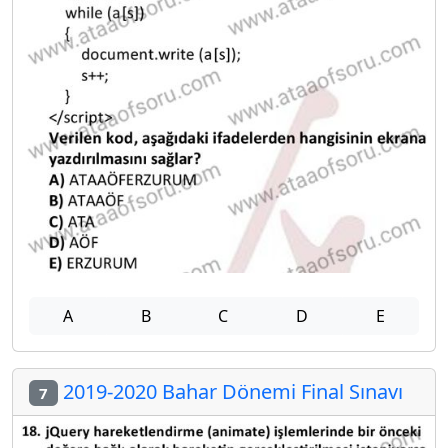
A
B
C
D
E
2019-2020 Bahar Dönemi Final Sınavı
7