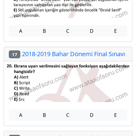
A
B
C
D
E
2018-2019 Bahar Dönemi Final Sınavı
17
A
B
C
D
E