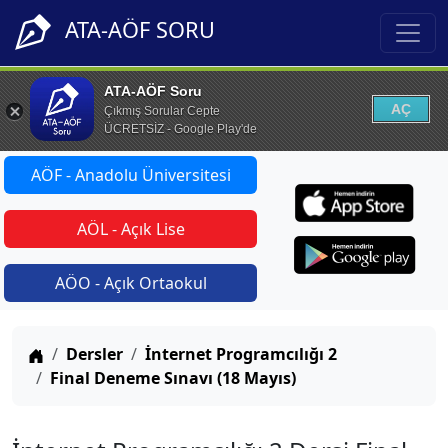
ATA-AÖF SORU
ATA-AÖF Soru
AÇ
Çıkmış Sorular Cepte
ÜCRETSİZ - Google Play'de
AÖF - Anadolu Üniversitesi
AÖL - Açık Lise
AÖO - Açık Ortaokul
Anasayfa
Dersler
İnternet Programcılığı 2
Final Deneme Sınavı (18 Mayıs)