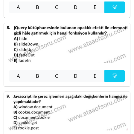
A
B
C
D
E
A
B
C
D
E