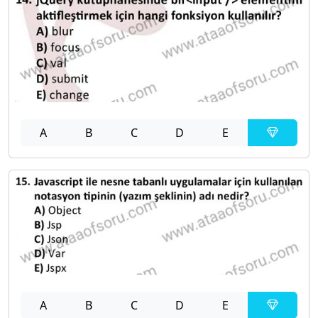
A
B
C
D
E
A
B
C
D
E