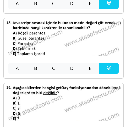
A
B
C
D
E
A
B
C
D
E