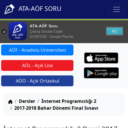
ATA-AÖF SORU
ATA-AÖF Soru
AÇ
Çıkmış Sorular Cepte
ÜCRETSİZ - Google Play'de
AÖF - Anadolu Üniversitesi
AÖL - Açık Lise
AÖO - Açık Ortaokul
Anasayfa
Dersler
İnternet Programcılığı 2
2017-2018 Bahar Dönemi Final Sınavı