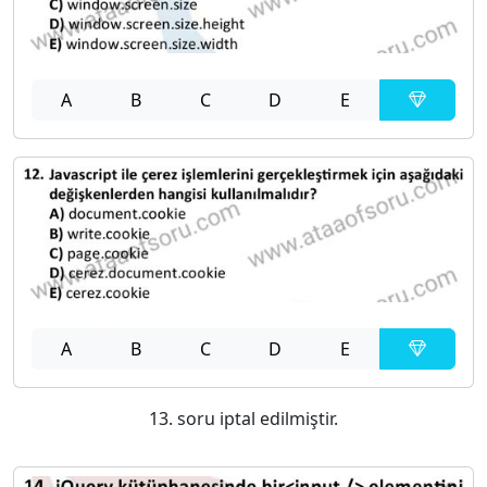
A
B
C
D
E
A
B
C
D
E
13. soru iptal edilmiştir.