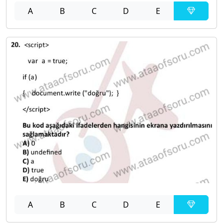
A
B
C
D
E
A
B
C
D
E