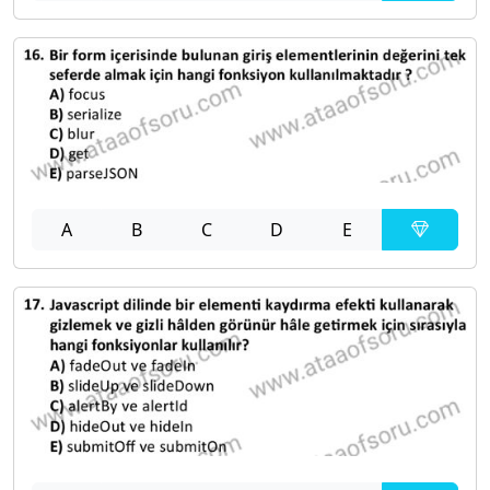
A
B
C
D
E