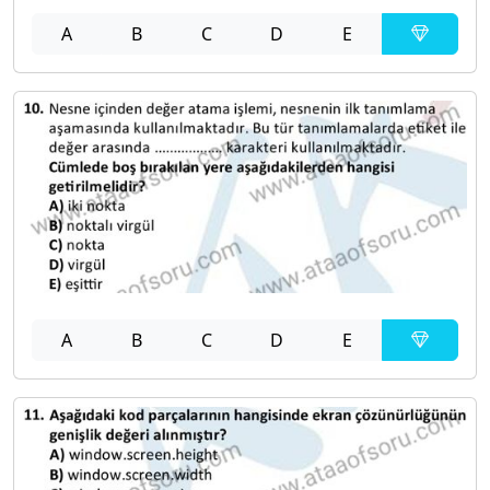
A
B
C
D
E
A
B
C
D
E