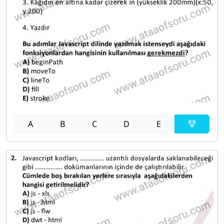
A
B
C
D
E