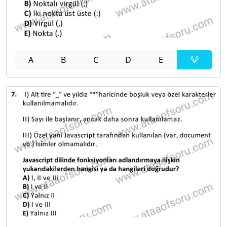
A
B
C
D
E