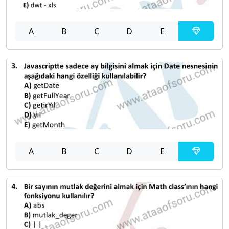
A
B
C
D
E
A
B
C
D
E