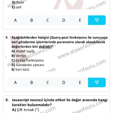
A
B
C
D
E
A
B
C
D
E