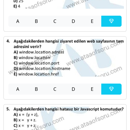
A
B
C
D
E
A
B
C
D
E