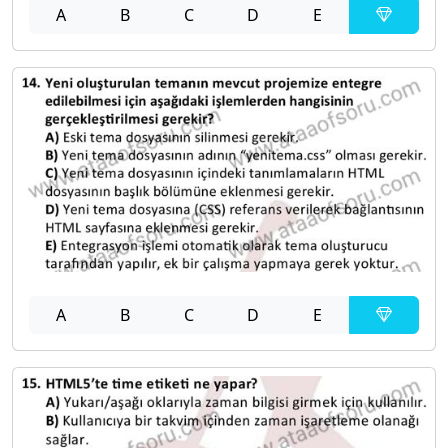
A
B
C
D
E
A
B
C
D
E