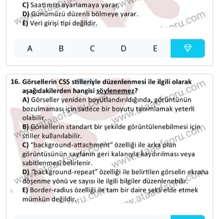
A
B
C
D
E