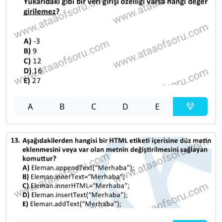
A
B
C
D
E