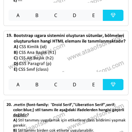
A
B
C
D
E
A
B
C
D
E