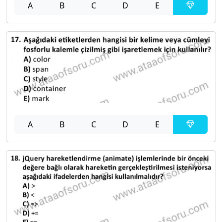
A
B
C
D
E
A
B
C
D
E