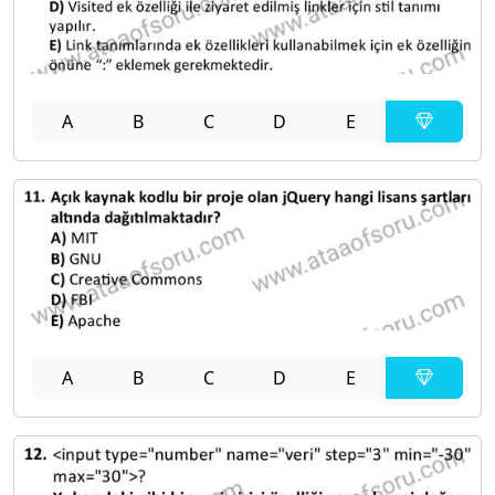
A
B
C
D
E
A
B
C
D
E