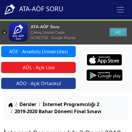
ATA-AÖF SORU
ATA-AÖF Soru
AÇ
Çıkmış Sorular Cepte
ÜCRETSİZ - Google Play'de
AÖF - Anadolu Üniversitesi
AÖL - Açık Lise
AÖO - Açık Ortaokul
Anasayfa
Dersler
İnternet Programcılığı 2
2019-2020 Bahar Dönemi Final Sınavı