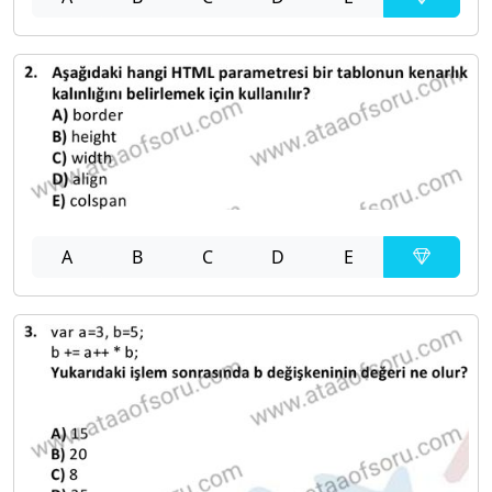
A
B
C
D
E