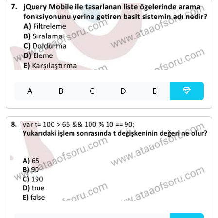
A
B
C
D
E