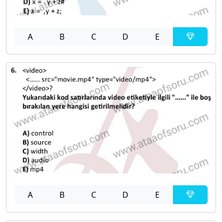
A
B
C
D
E
A
B
C
D
E