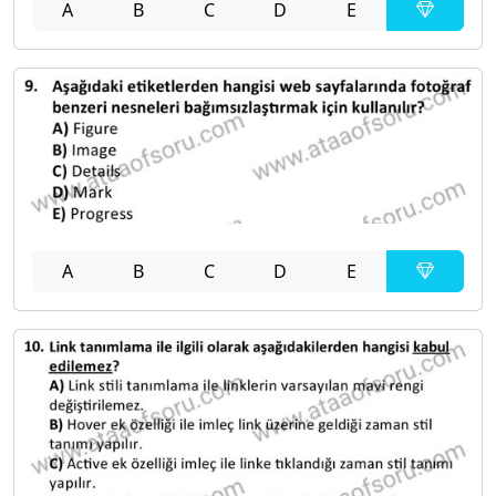
A
B
C
D
E
A
B
C
D
E