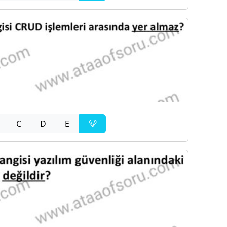
C
D
E