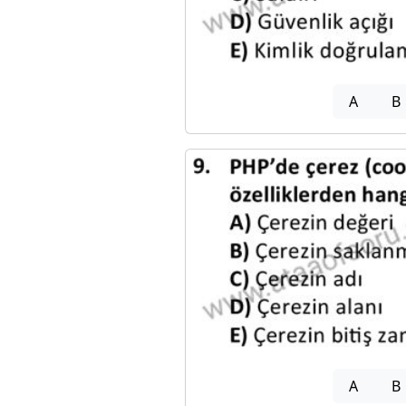
A
B
A
B