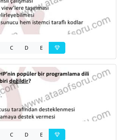
C
D
E
C
D
E