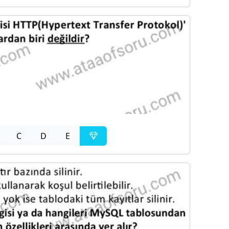
C
D
E