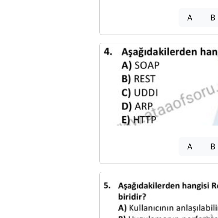
A
B
A
B