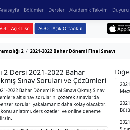
Anasayfa
Bölümler
Dersler
Akademik Takvim
Duyuru 
AÖL - Açık Lise
AÖO - Açık Ortaokul
ramcılığı 2
2021-2022 Bahar Dönemi Final Sınavı
ğı 2 Dersi 2021-2022 Bahar
Diğe
ıkmış Sınav Soruları ve Çözümleri
2021
21-2022 Bahar Dönemi Final Sınavı Çıkmış Sınav
Mezu
emlere ait sınav sorularını çözerek sınavlarda
2021
 benzer soruları yakalamanız daha kolay olacaktır.
Bütü
r konu anlatımı, ders özetleri ve online deneme
lirsin.
2021
Sına