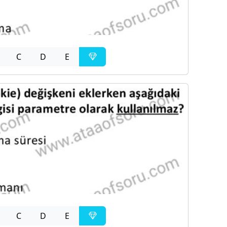
C
D
E
C
D
E