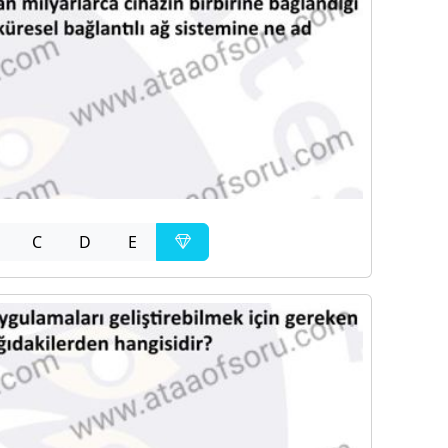
C
D
E