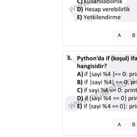
A
B
A
B