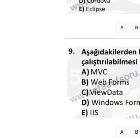
A
B
A
B