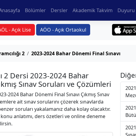
Anasayfa
Bölümler
Dersler
Akademik Takvim
Duyuru 
AÖL - Açık Lise
AÖO - Açık Ortaokul
ramcılığı 2
2023-2024 Bahar Dönemi Final Sınavı
ğı 2 Dersi 2023-2024 Bahar
Diğe
ıkmış Sınav Soruları ve Çözümleri
2021
23-2024 Bahar Dönemi Final Sınavı Çıkmış Sınav
Mezu
emlere ait sınav sorularını çözerek sınavlarda
2021
 benzer soruları yakalamanız daha kolay olacaktır.
Bütü
r konu anlatımı, ders özetleri ve online deneme
lirsin.
2021
Sına