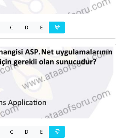
C
D
E
C
D
E