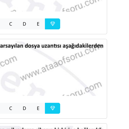
C
D
E
C
D
E