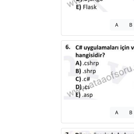
A
B
A
B