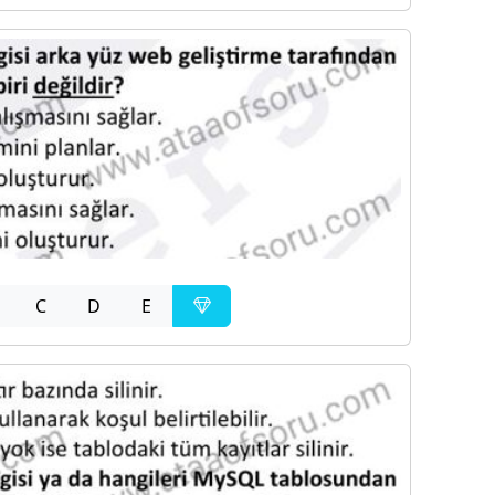
C
D
E