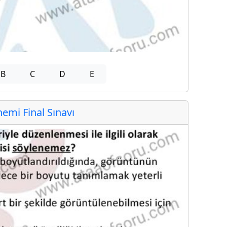
B
C
D
E
mi Final Sınavı