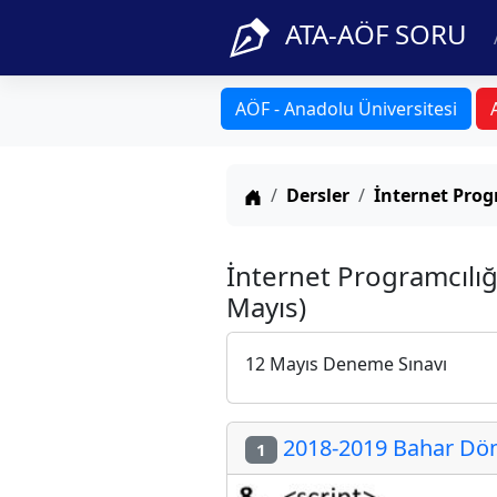
ATA-AÖF SORU
AÖF - Anadolu Üniversitesi
Anasayfa
Dersler
İnternet Prog
İnternet Programcılığ
Mayıs)
12 Mayıs Deneme Sınavı
2018-2019 Bahar Döne
1