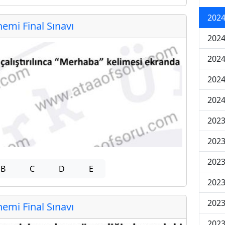
2024
mi Final Sınavı
2024
2024
2024
2024
202
202
202
B
C
D
E
2023
2023
mi Final Sınavı
2023