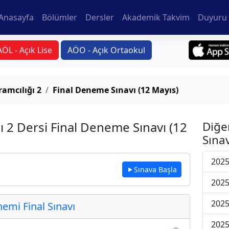
Anasayfa
Bölümler
Dersler
Akademik Takvim
Duyuru 
AÖL - Açık Lise
AÖO - Açık Ortaokul
ramcılığı 2
Final Deneme Sınavı (12 Mayıs)
ı 2 Dersi Final Deneme Sınavı (12
Diğe
Sınav
2025
Sınava Başla
2025
2025
mi Final Sınavı
2025