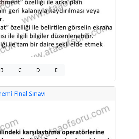
B
C
D
E
mi Final Sınavı