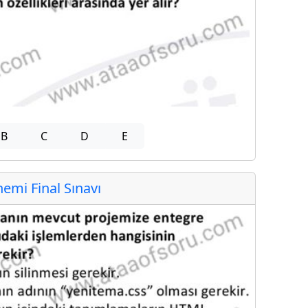
B
C
D
E
mi Final Sınavı