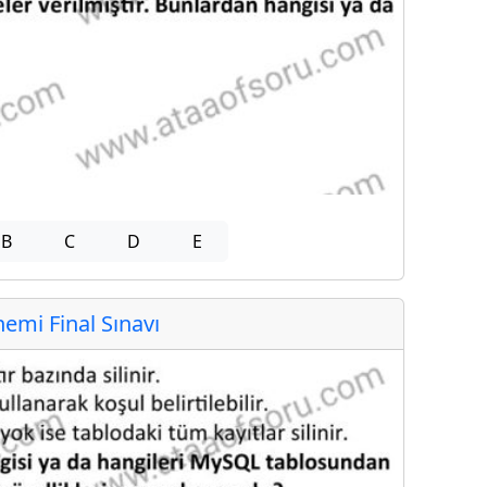
B
C
D
E
mi Final Sınavı