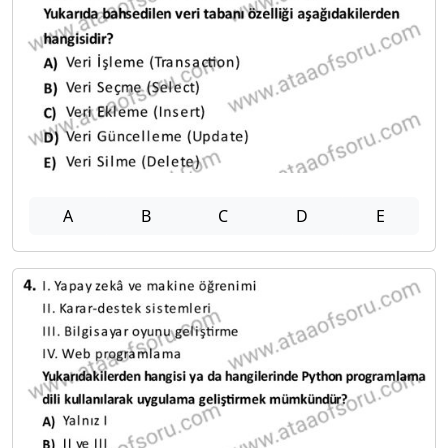
A
B
C
D
E