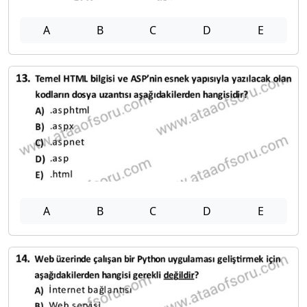
A
B
C
D
E
A
B
C
D
E