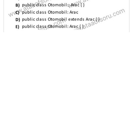
A
B
C
D
E
A
B
C
D
E