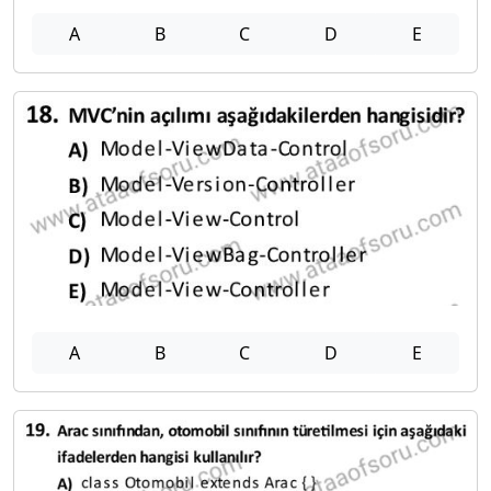
A
B
C
D
E
A
B
C
D
E