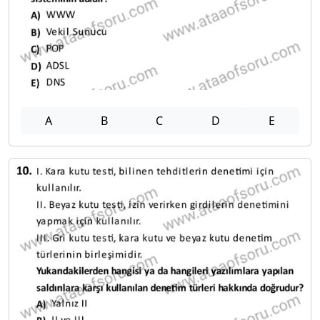
A
B
C
D
E