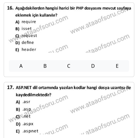
A
B
C
D
E