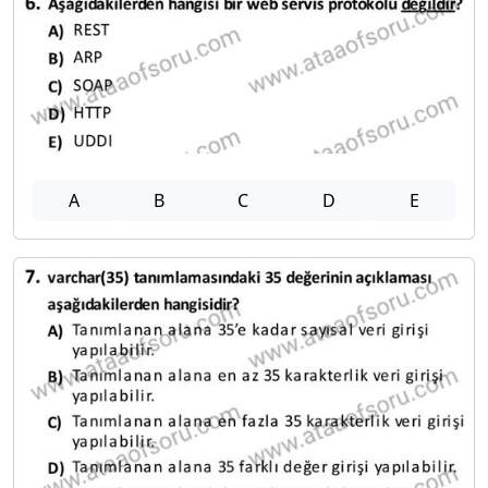
A
B
C
D
E