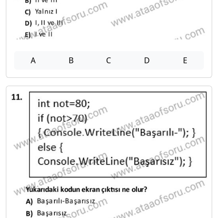
A
B
C
D
E