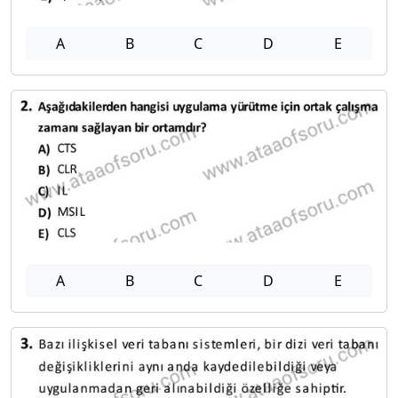
A
B
C
D
E
A
B
C
D
E