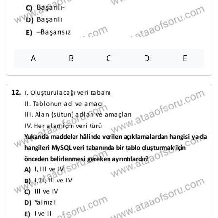
A
B
C
D
E