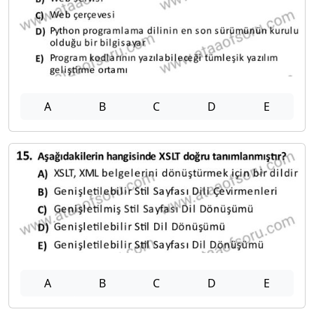
A
B
C
D
E
A
B
C
D
E