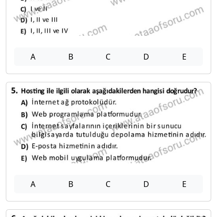
A
B
C
D
E
A
B
C
D
E