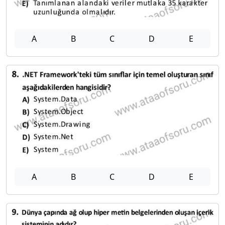
A
B
C
D
E
A
B
C
D
E