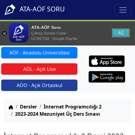
ATA-AÖF SORU
ATA-AÖF Soru
AÇ
Çıkmış Sorular Cepte
ÜCRETSİZ - Google Play'de
AÖF - Anadolu Üniversitesi
AÖL - Açık Lise
AÖO - Açık Ortaokul
Anasayfa
Dersler
İnternet Programcılığı 2
2023-2024 Mezuniyet Üç Ders Sınavı