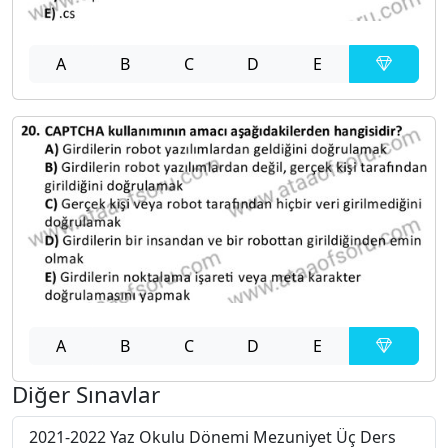
A
B
C
D
E
A
B
C
D
E
Diğer Sınavlar
2021-2022 Yaz Okulu Dönemi Mezuniyet Üç Ders