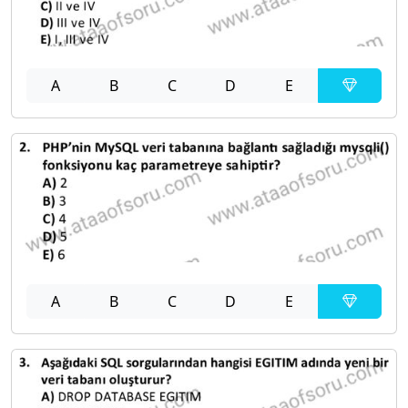
A
B
C
D
E
A
B
C
D
E