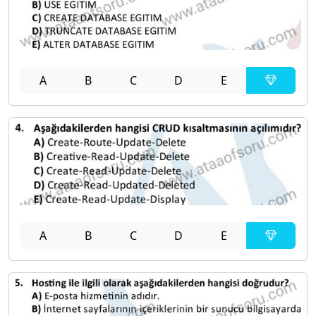
A
B
C
D
E
A
B
C
D
E