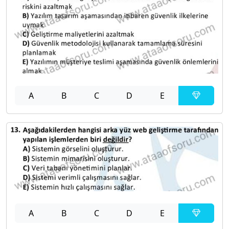
A
B
C
D
E
A
B
C
D
E