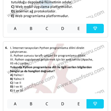
A
B
C
D
E
A
B
C
D
E