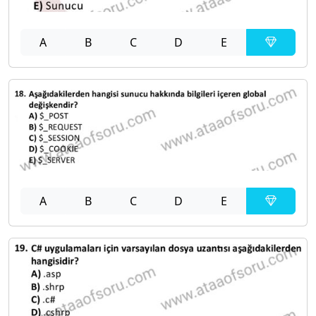
A
B
C
D
E
A
B
C
D
E