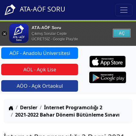
ATA-AÖF SORU
ATA-AÖF Soru
AÇ
Çıkmış Sorular Cepte
ÜCRETSİZ - Google Play'de
AÖF - Anadolu Üniversitesi
AÖL - Açık Lise
AÖO - Açık Ortaokul
Anasayfa
Dersler
İnternet Programcılığı 2
2021-2022 Bahar Dönemi Bütünleme Sınavı