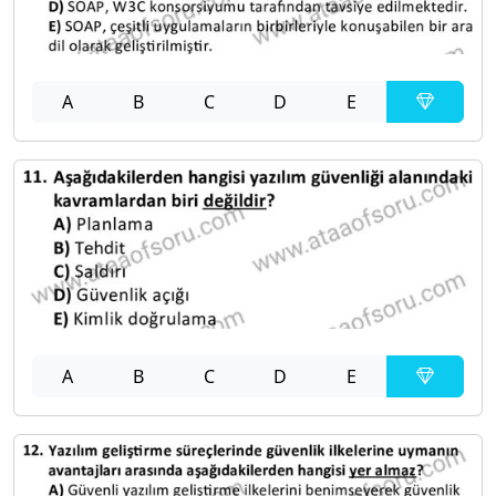
A
B
C
D
E
A
B
C
D
E