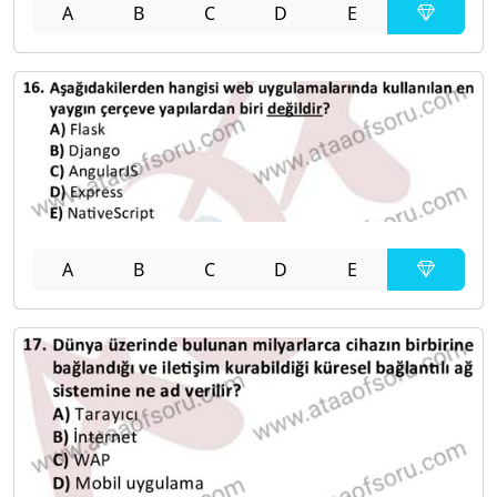
A
B
C
D
E
A
B
C
D
E