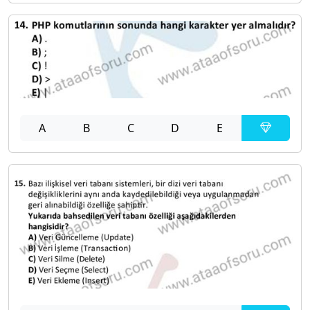
A
B
C
D
E