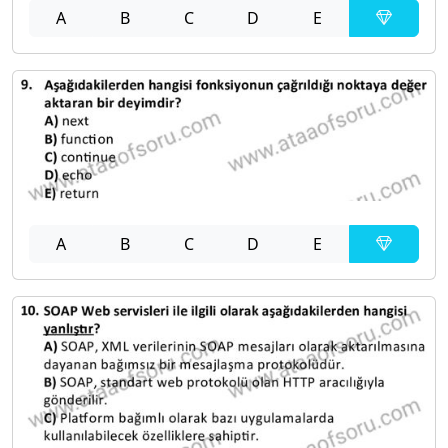
A
B
C
D
E
A
B
C
D
E