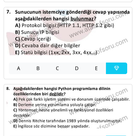
A
B
C
D
E