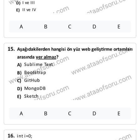
A
B
C
D
E
A
B
C
D
E