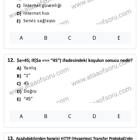
A
B
C
D
E
A
B
C
D
E