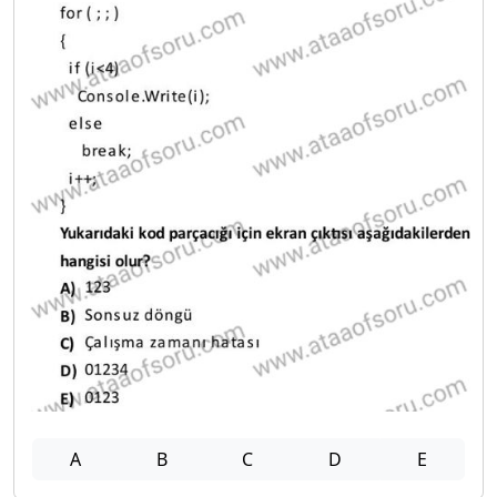
A
B
C
D
E