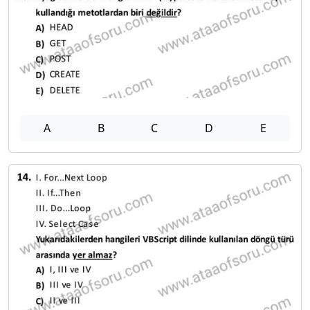
A
B
C
D
E