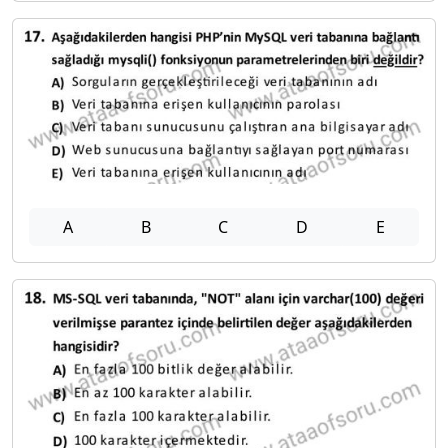
A
B
C
D
E