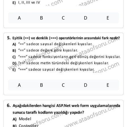
A
B
C
D
E
A
B
C
D
E