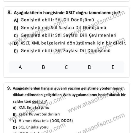
A
B
C
D
E