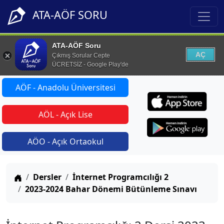
ATA-AÖF SORU
ATA-AÖF Soru
AÇ
Çıkmış Sorular Cepte
ÜCRETSİZ - Google Play'de
AÖF - Anadolu Üniversitesi
AÖL - Açık Lise
AÖO - Açık Ortaokul
Anasayfa
Dersler
İnternet Programcılığı 2
2023-2024 Bahar Dönemi Bütünleme Sınavı