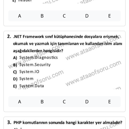
A
B
C
D
E
A
B
C
D
E