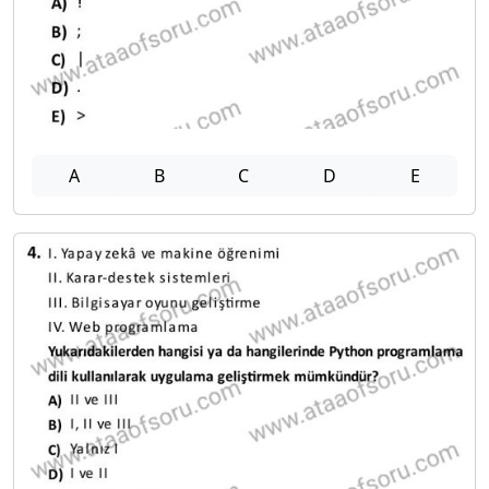
A
B
C
D
E