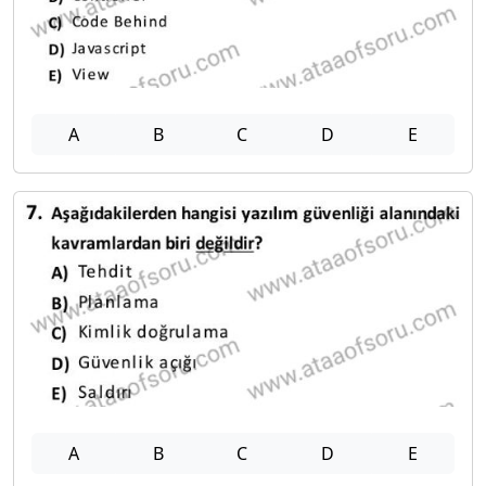
A
B
C
D
E
A
B
C
D
E