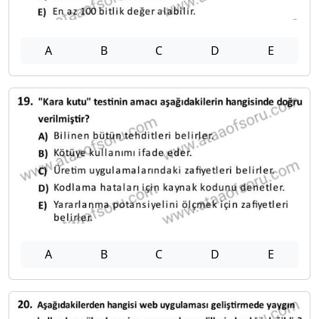
A
B
C
D
E
A
B
C
D
E