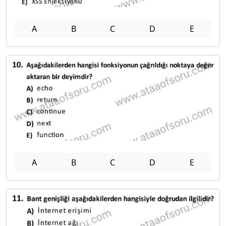
A
B
C
D
E
A
B
C
D
E