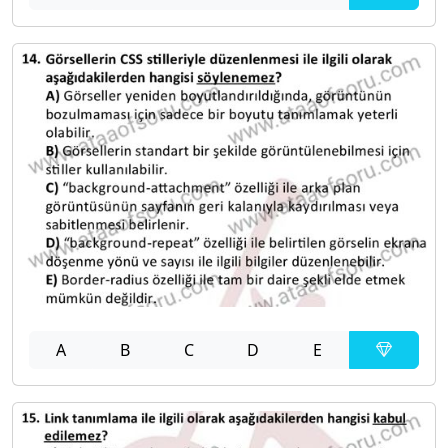
A
B
C
D
E