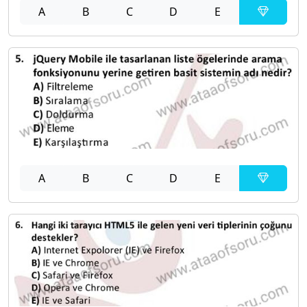
A
B
C
D
E
A
B
C
D
E