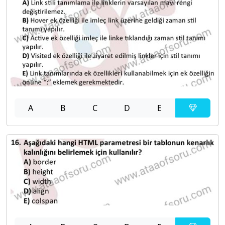
A
B
C
D
E