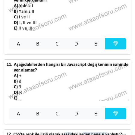
A
B
C
D
E
A
B
C
D
E