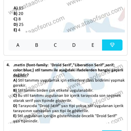
A
B
C
D
E