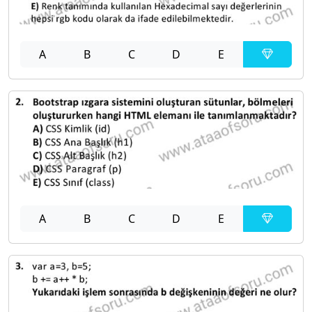
A
B
C
D
E
A
B
C
D
E