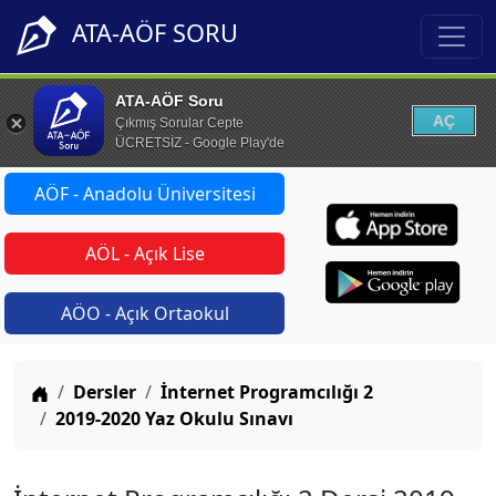
ATA-AÖF SORU
ATA-AÖF Soru
AÇ
Çıkmış Sorular Cepte
ÜCRETSİZ - Google Play'de
AÖF - Anadolu Üniversitesi
AÖL - Açık Lise
AÖO - Açık Ortaokul
Anasayfa
Dersler
İnternet Programcılığı 2
2019-2020 Yaz Okulu Sınavı