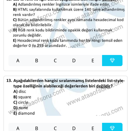
A
B
C
D
E
A
B
C
D
E