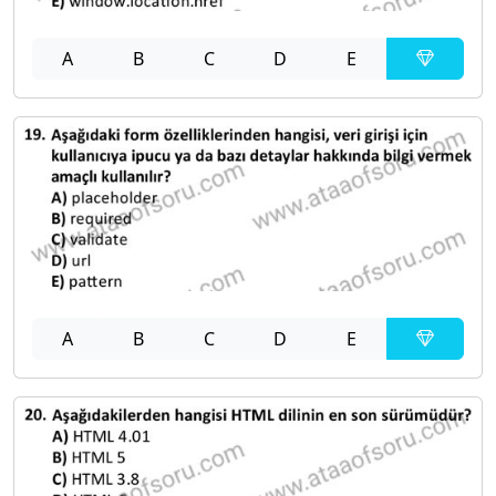
A
B
C
D
E
A
B
C
D
E