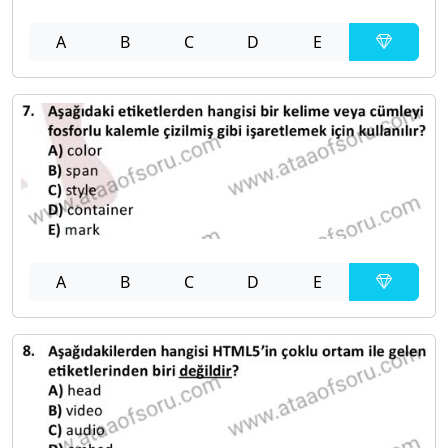
A
B
C
D
E
A
B
C
D
E