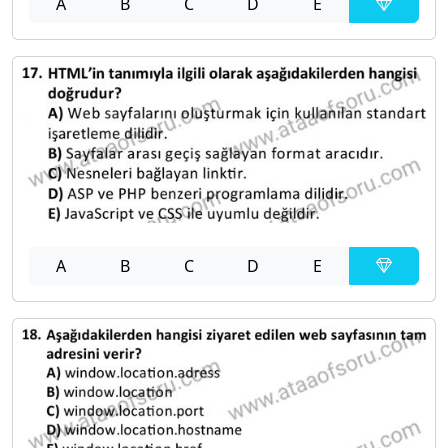
A
B
C
D
E
A
B
C
D
E