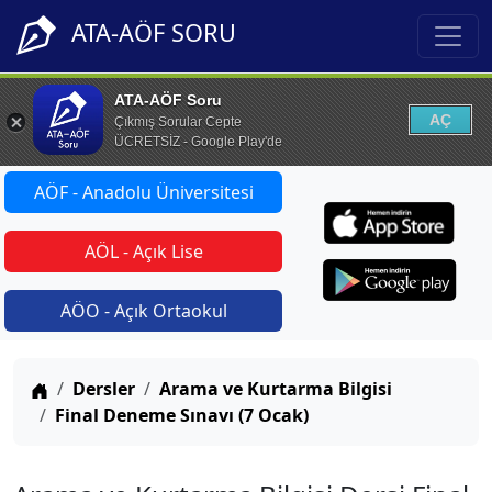
ATA-AÖF SORU
ATA-AÖF Soru
AÇ
Çıkmış Sorular Cepte
ÜCRETSİZ - Google Play'de
AÖF - Anadolu Üniversitesi
AÖL - Açık Lise
AÖO - Açık Ortaokul
Anasayfa
Dersler
Arama ve Kurtarma Bilgisi
Final Deneme Sınavı (7 Ocak)