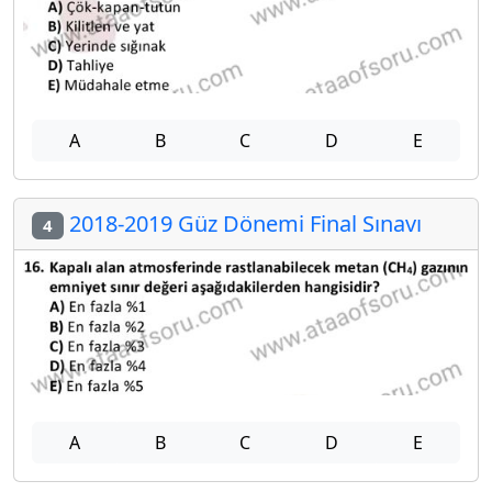
A
B
C
D
E
2018-2019 Güz Dönemi Final Sınavı
4
A
B
C
D
E