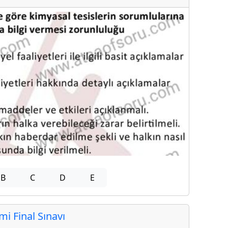
B
C
D
E
 Final Sınavı