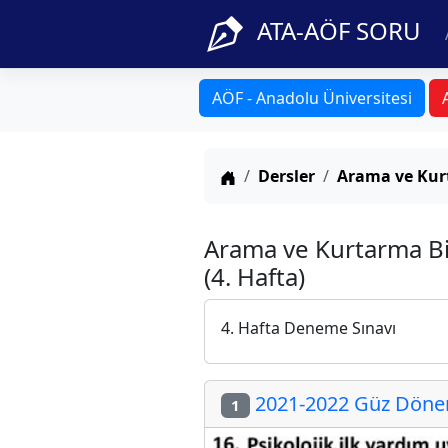
ATA-AÖF SORU
AÖF - Anadolu Üniversitesi
Anasayfa
Dersler
Arama ve Kurt
Arama ve Kurtarma Bil
(4. Hafta)
4. Hafta Deneme Sınavı
2021-2022 Güz Dönemi
1