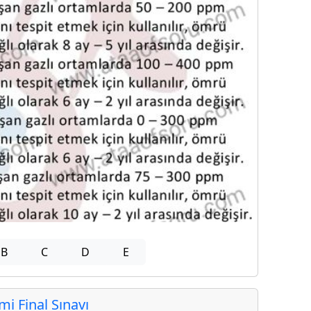
B
C
D
E
 Final Sınavı