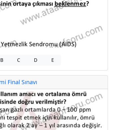
B
C
D
E
 Final Sınavı