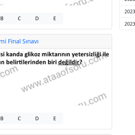
2023
B
C
D
E
2023
 Final Sınavı
B
C
D
E