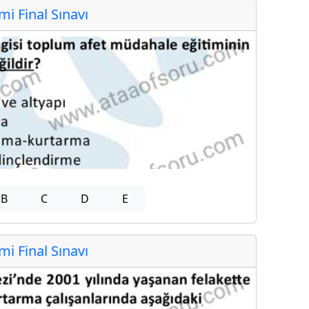
 Final Sınavı
B
C
D
E
 Final Sınavı