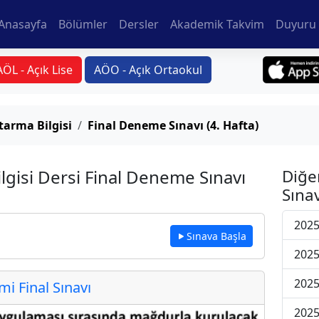
Anasayfa
Bölümler
Dersler
Akademik Takvim
Duyuru 
AÖL - Açık Lise
AÖO - Açık Ortaokul
arma Bilgisi
Final Deneme Sınavı (4. Hafta)
gisi Dersi Final Deneme Sınavı
Diğe
Sınav
2025
Sınava Başla
2025
2025
 Final Sınavı
2025