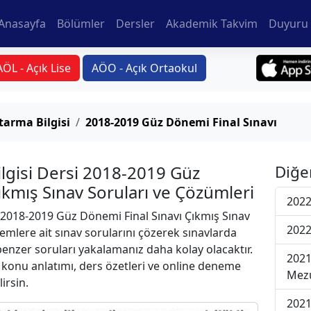
Anasayfa
Bölümler
Dersler
Akademik Takvim
Duyuru 
AÖL - Açık Lise
AÖO - Açık Ortaokul
arma Bilgisi
2018-2019 Güz Dönemi Final Sınavı
lgisi Dersi 2018-2019 Güz
Diğe
ıkmış Sınav Soruları ve Çözümleri
2022
2018-2019 Güz Dönemi Final Sınavı Çıkmış Sınav
2022
emlere ait sınav sorularını çözerek sınavlarda
 benzer soruları yakalamanız daha kolay olacaktır.
2021
r konu anlatımı, ders özetleri ve online deneme
Mezu
lirsin.
2021