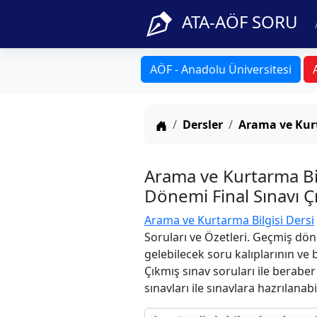
ATA-AÖF SORU
AÖF - Anadolu Üniversitesi
Anasayfa
Dersler
Arama ve Kurt
Arama ve Kurtarma Bi
Dönemi Final Sınavı Ç
Arama ve Kurtarma Bilgisi Dersi
Soruları ve Özetleri. Geçmiş dön
gelebilecek soru kalıplarının ve
Çıkmış sınav soruları ile berabe
sınavları ile sınavlara hazrılanabi