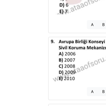
A
B
A
B