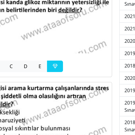
Sına
2021
2021
2020
2019
2018
C
D
E
2020
2019
2019
Sına
2018
Sına