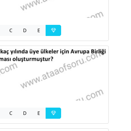
C
D
E
C
D
E