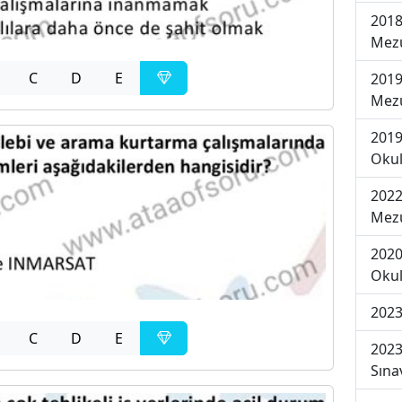
2018
Mezu
C
D
E
2019
Mezu
2019
Okul
2022
Mezu
2020
Okul
2023
C
D
E
2023
Sına