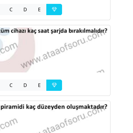
C
D
E
C
D
E