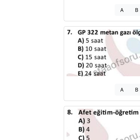
A
B
A
B