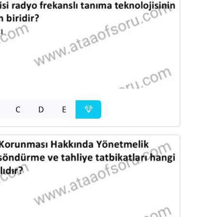
C
D
E