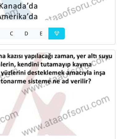
C
D
E