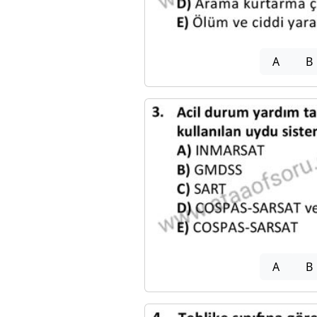
A
B
A
B