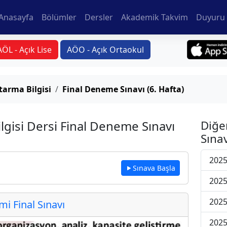
Anasayfa
Bölümler
Dersler
Akademik Takvim
Duyuru 
AÖL - Açık Lise
AÖO - Açık Ortaokul
arma Bilgisi
Final Deneme Sınavı (6. Hafta)
gisi Dersi Final Deneme Sınavı
Diğe
Sınav
2025
Sınava Başla
2025
2025
 Final Sınavı
2025