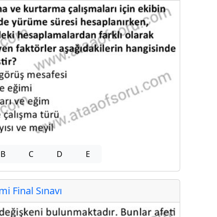
B
C
D
E
 Final Sınavı