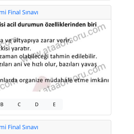
 Final Sınavı
B
C
D
E
 Final Sınavı