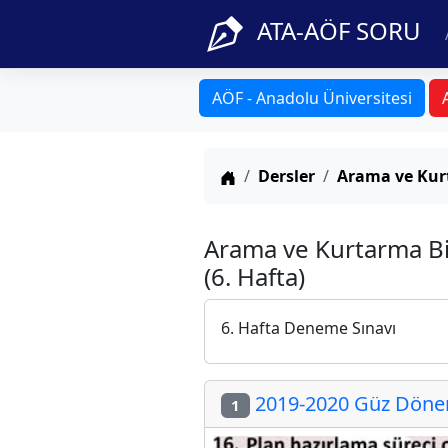
ATA-AÖF SORU
AÖF - Anadolu Üniversitesi
Anasayfa
Dersler
Arama ve Kurt
Arama ve Kurtarma Bil
(6. Hafta)
6. Hafta Deneme Sınavı
2019-2020 Güz Dönemi
1