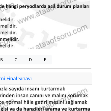
B
C
D
E
 Final Sınavı