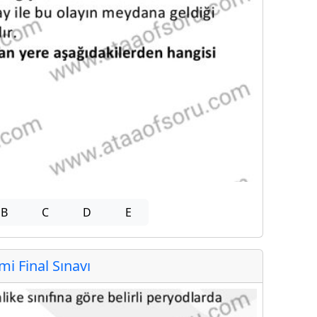
B
C
D
E
 Final Sınavı