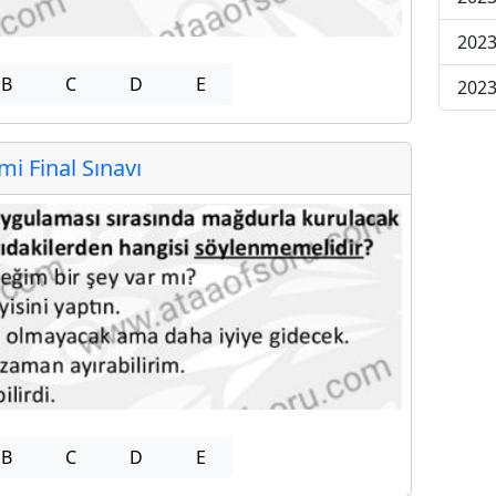
2023
B
C
D
E
2023
 Final Sınavı
B
C
D
E