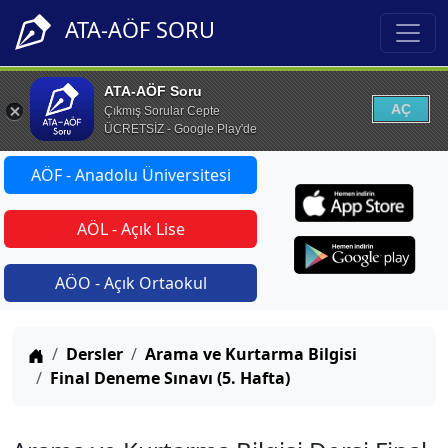
ATA-AÖF SORU
ATA-AÖF Soru
AÇ
Çıkmış Sorular Cepte
ÜCRETSİZ - Google Play'de
AÖF - Anadolu Üniversitesi
AÖL - Açık Lise
AÖO - Açık Ortaokul
Anasayfa
Dersler
Arama ve Kurtarma Bilgisi
Final Deneme Sınavı (5. Hafta)