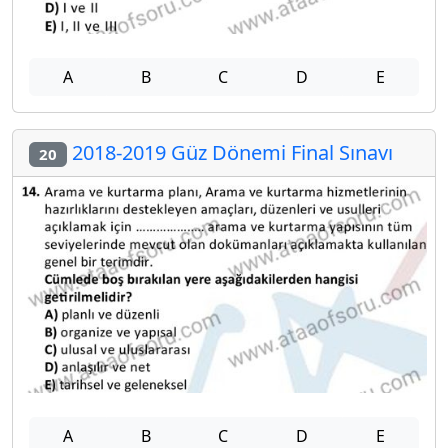
A
B
C
D
E
2018-2019 Güz Dönemi Final Sınavı
20
A
B
C
D
E