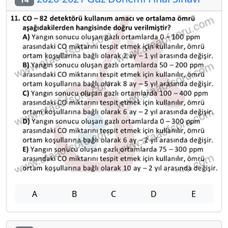
A
B
C
D
E