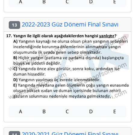
A
B
C
D
E
2022-2023 Güz Dönemi Final Sınavı
13
A
B
C
D
E
2020-2021 Güz Dönemi Final Sınavı
14