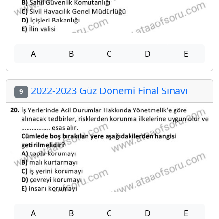
A
B
C
D
E
2022-2023 Güz Dönemi Final Sınavı
9
A
B
C
D
E