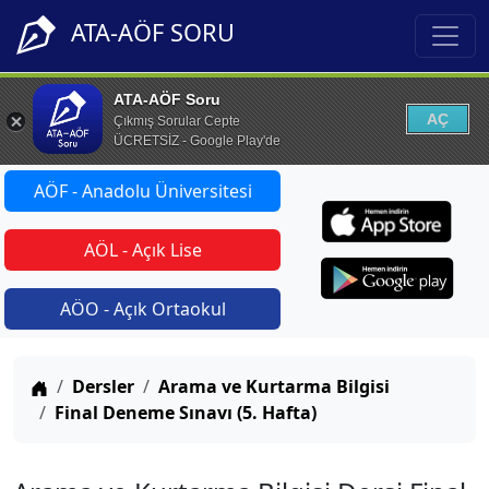
ATA-AÖF SORU
ATA-AÖF Soru
AÇ
Çıkmış Sorular Cepte
ÜCRETSİZ - Google Play'de
AÖF - Anadolu Üniversitesi
AÖL - Açık Lise
AÖO - Açık Ortaokul
Anasayfa
Dersler
Arama ve Kurtarma Bilgisi
Final Deneme Sınavı (5. Hafta)