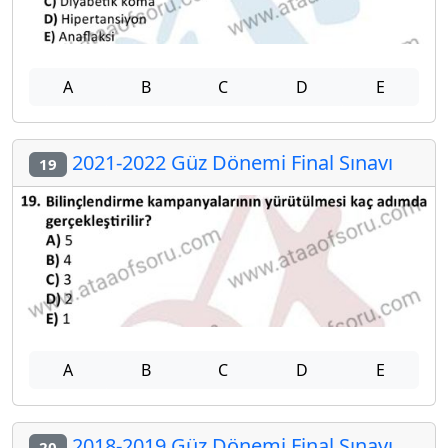
A
B
C
D
E
2021-2022 Güz Dönemi Final Sınavı
19
A
B
C
D
E
2018-2019 Güz Dönemi Final Sınavı
20