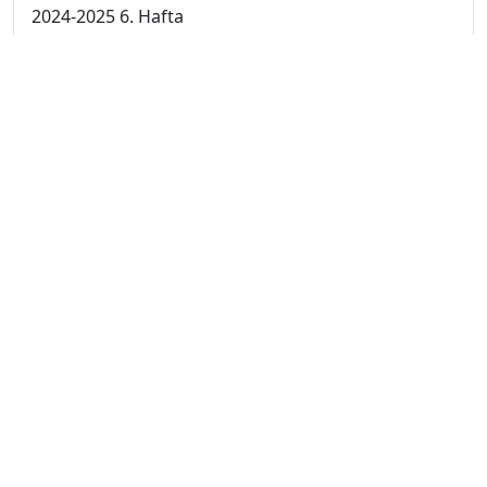
2024-2025 6. Hafta
2024-2025 5. Hafta
2024-2025 4. Hafta
2024-2025 3. Hafta
2024-2025 2. Hafta
2024-2025 1. Hafta
2023-2024 7. Hafta
2023-2024 6. Hafta
2023-2024 5. Hafta
2023-2024 4. Hafta
2023-2024 3. Hafta