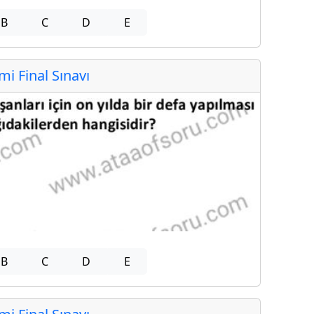
B
C
D
E
 Final Sınavı
B
C
D
E