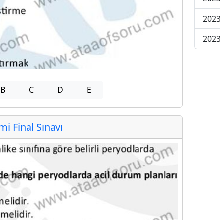
2023
2023
B
C
D
E
 Final Sınavı