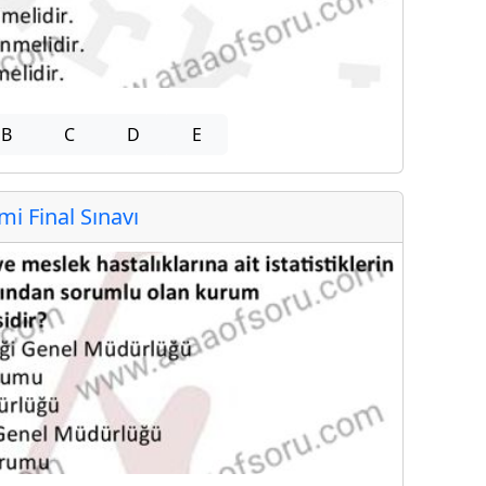
B
C
D
E
 Final Sınavı