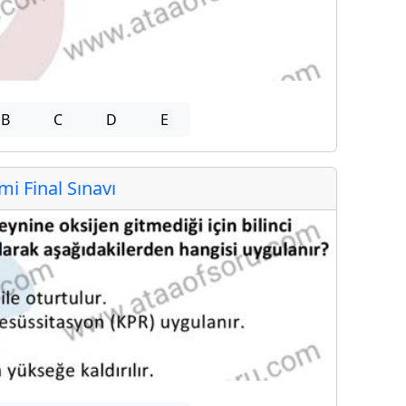
B
C
D
E
 Final Sınavı