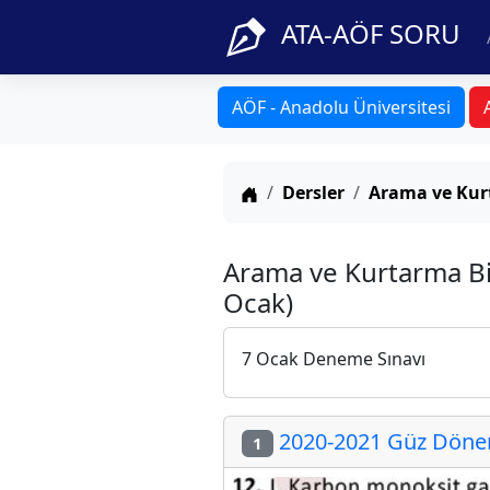
ATA-AÖF SORU
AÖF - Anadolu Üniversitesi
Anasayfa
Dersler
Arama ve Kurt
Arama ve Kurtarma Bil
Ocak)
7 Ocak Deneme Sınavı
2020-2021 Güz Dönemi
1