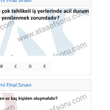
 Final Sınavı
B
C
D
E
 Final Sınavı