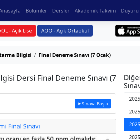
Anasayfa
Bölümler
Dersler
Akademik Takvim
Duyuru 
AÖL - Açık Lise
AÖO - Açık Ortaokul
arma Bilgisi
Final Deneme Sınavı (7 Ocak)
gisi Dersi Final Deneme Sınavı (7
Diğe
Sınav
2025
Sınava Başla
2025
2025
 Final Sınavı
2025