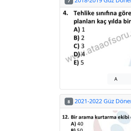
2018-2019 Güz Dönemi
7
A
2021-2022 Güz Dönemi
8