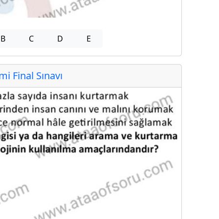
B
C
D
E
 Final Sınavı