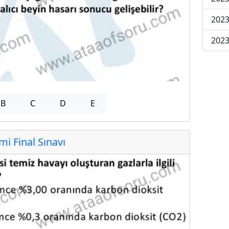
2023
2023
B
C
D
E
 Final Sınavı