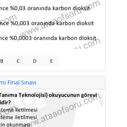
B
C
D
E
 Final Sınavı