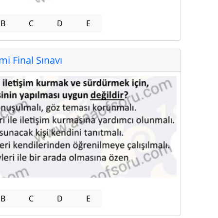
B
C
D
E
 Final Sınavı
B
C
D
E