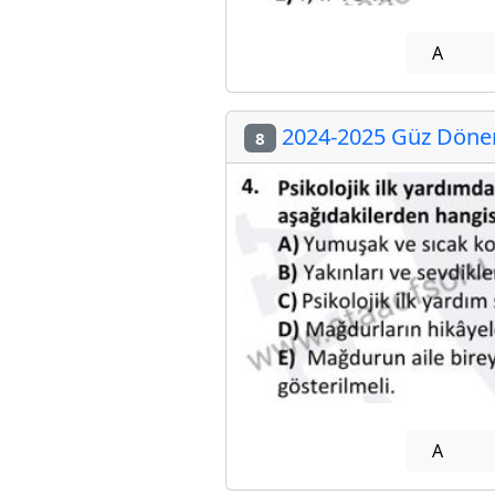
A
2024-2025 Güz Dönemi
8
A