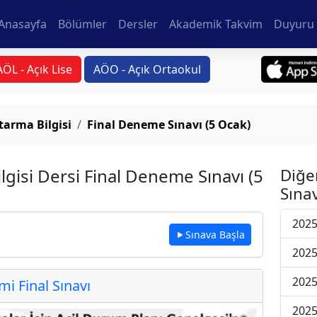
Anasayfa
Bölümler
Dersler
Akademik Takvim
Duyuru 
AÖL - Açık Lise
AÖO - Açık Ortaokul
arma Bilgisi
Final Deneme Sınavı (5 Ocak)
gisi Dersi Final Deneme Sınavı (5
Diğe
Sınav
2025
Sınava Başla
2025
2025
 Final Sınavı
2025