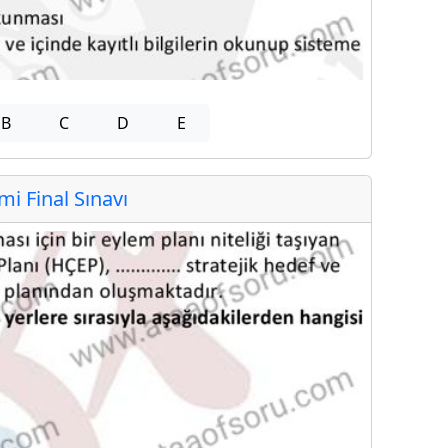
B
C
D
E
 Final Sınavı