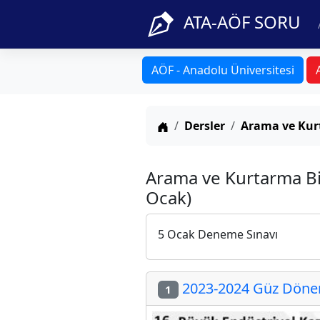
ATA-AÖF SORU
AÖF - Anadolu Üniversitesi
Anasayfa
Dersler
Arama ve Kurt
Arama ve Kurtarma Bil
Ocak)
5 Ocak Deneme Sınavı
2023-2024 Güz Dönemi
1