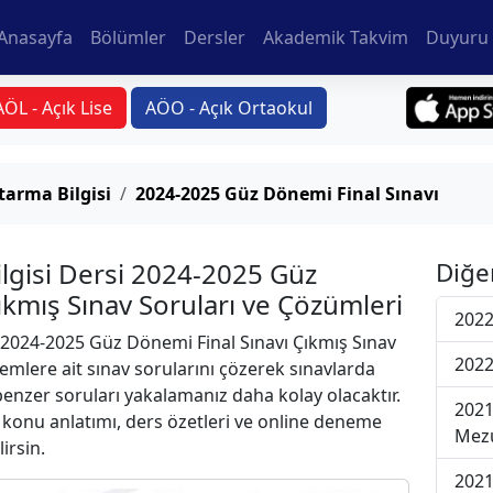
Anasayfa
Bölümler
Dersler
Akademik Takvim
Duyuru 
AÖL - Açık Lise
AÖO - Açık Ortaokul
arma Bilgisi
2024-2025 Güz Dönemi Final Sınavı
lgisi Dersi 2024-2025 Güz
Diğe
ıkmış Sınav Soruları ve Çözümleri
2022
2024-2025 Güz Dönemi Final Sınavı Çıkmış Sınav
2022
emlere ait sınav sorularını çözerek sınavlarda
 benzer soruları yakalamanız daha kolay olacaktır.
2021
r konu anlatımı, ders özetleri ve online deneme
Mezu
lirsin.
2021