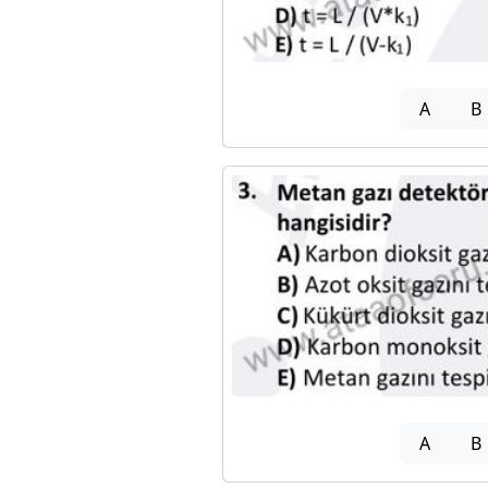
A
B
A
B