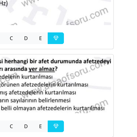
C
D
E
C
D
E