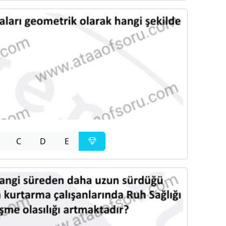
C
D
E