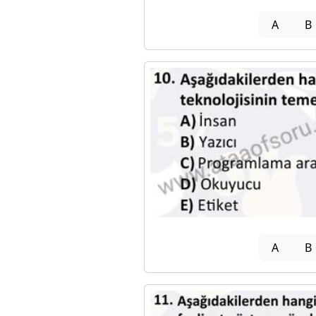
A
B
A
B