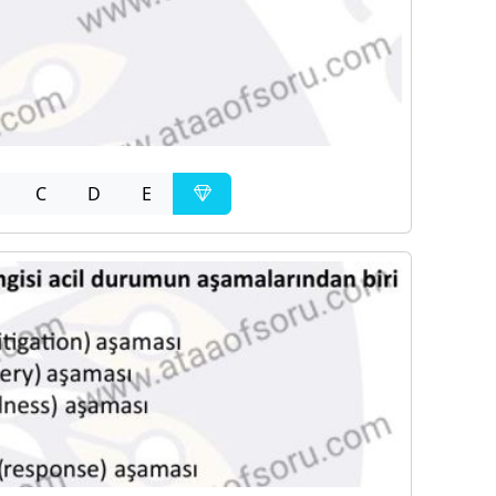
C
D
E