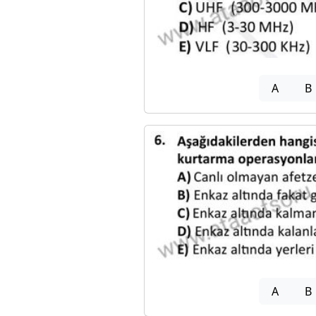
A
B
A
B