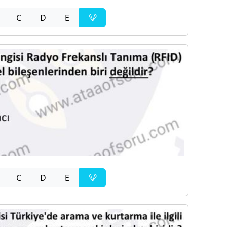
C
D
E
C
D
E