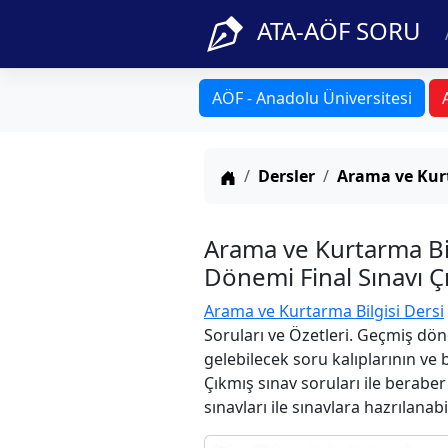
ATA-AÖF SORU
AÖF - Anadolu Üniversitesi
Anasayfa
Dersler
Arama ve Kurt
Arama ve Kurtarma Bi
Dönemi Final Sınavı Ç
Arama ve Kurtarma Bilgisi Dersi
Soruları ve Özetleri. Geçmiş dön
gelebilecek soru kalıplarının ve
Çıkmış sınav soruları ile berabe
sınavları ile sınavlara hazrılanabi