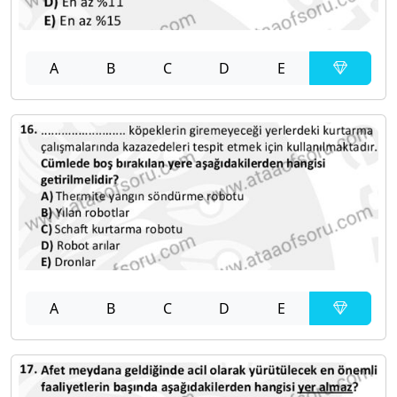
A
B
C
D
E
A
B
C
D
E