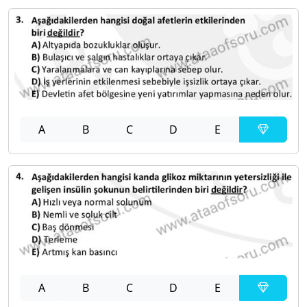
A
B
C
D
E
A
B
C
D
E