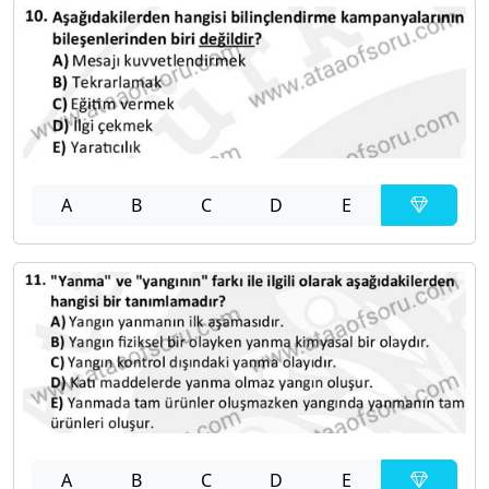
A
B
C
D
E
A
B
C
D
E