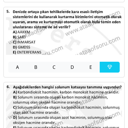
A
B
C
D
E