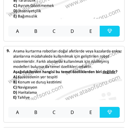
A
B
C
D
E
A
B
C
D
E