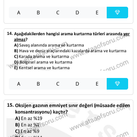
A
B
C
D
E
A
B
C
D
E