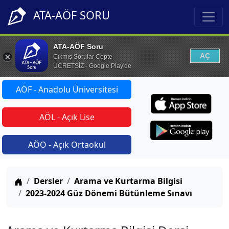
ATA-AÖF SORU
ATA-AÖF Soru
AÇ
Çıkmış Sorular Cepte
ÜCRETSİZ - Google Play'de
AÖF - Anadolu Üniversitesi
AÖL - Açık Lise
AÖO - Açık Ortaokul
Anasayfa
Dersler
Arama ve Kurtarma Bilgisi
2023-2024 Güz Dönemi Bütünleme Sınavı