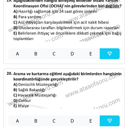
A
B
C
D
E
A
B
C
D
E