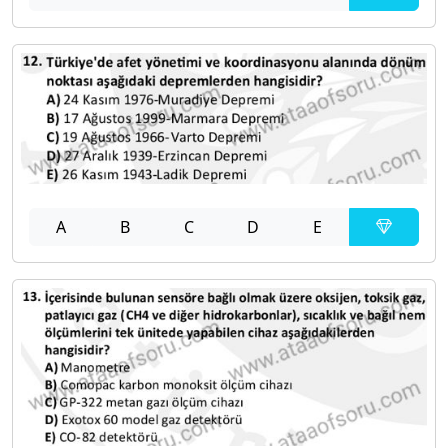
A
B
C
D
E