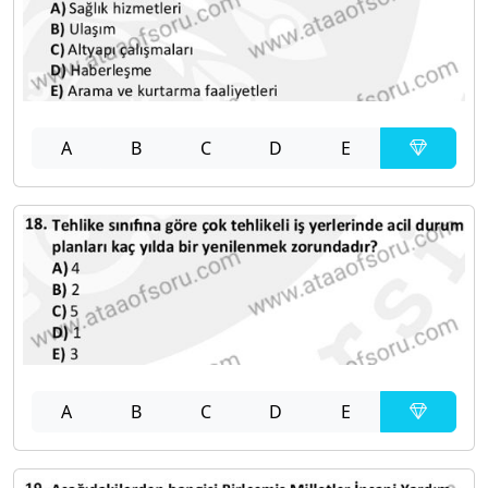
A
B
C
D
E
A
B
C
D
E