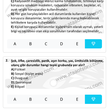
A
B
C
D
E
A
B
C
D
E