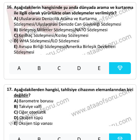
A
B
C
D
E
A
B
C
D
E