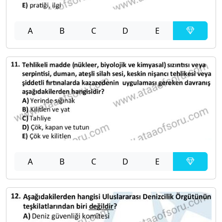
A
B
C
D
E
A
B
C
D
E