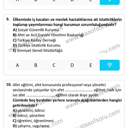
A
B
C
D
E