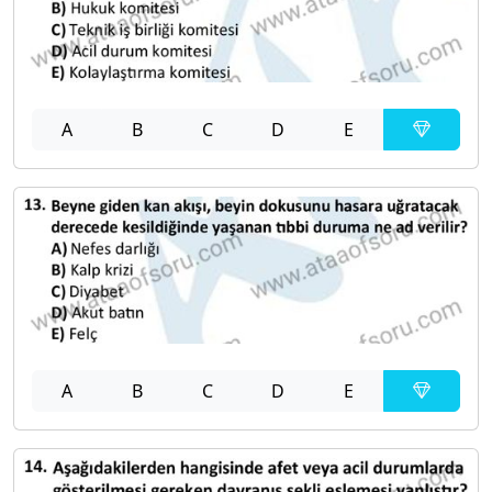
A
B
C
D
E
A
B
C
D
E