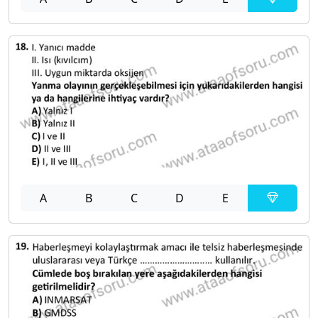
A
B
C
D
E