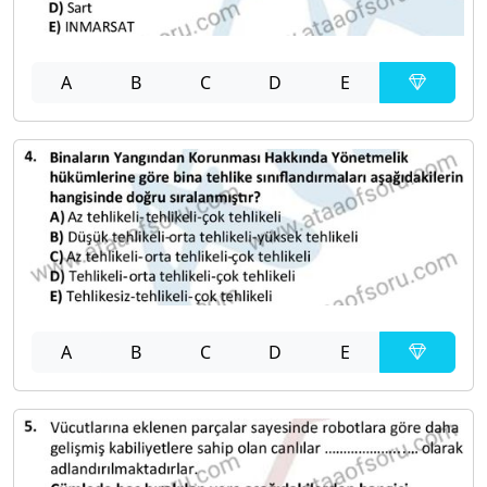
A
B
C
D
E
A
B
C
D
E