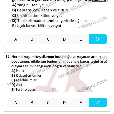
A
B
C
D
E
A
B
C
D
E