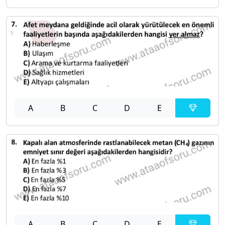
A
B
C
D
E
A
B
C
D
E