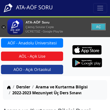
ATA-AÖF SORU
ATA-AÖF Soru
AÇ
Çıkmış Sorular Cepte
ÜCRETSİZ - Google Play'de
AÖF - Anadolu Üniversitesi
AÖL - Açık Lise
AÖO - Açık Ortaokul
Anasayfa
Dersler
Arama ve Kurtarma Bilgisi
2022-2023 Mezuniyet Üç Ders Sınavı