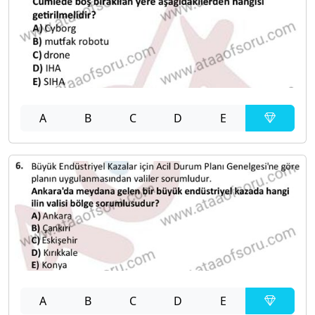
A
B
C
D
E
A
B
C
D
E