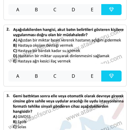
A
B
C
D
E
A
B
C
D
E