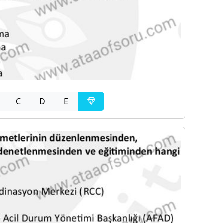
C
D
E