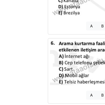
A
B
A
B