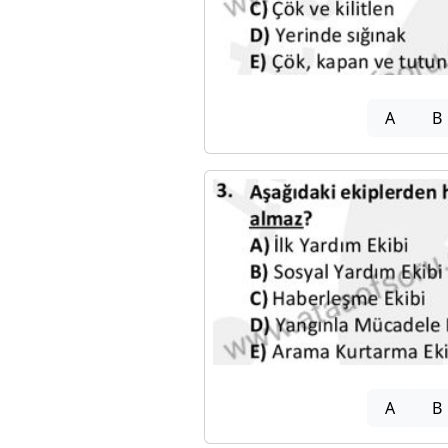
A
B
A
B