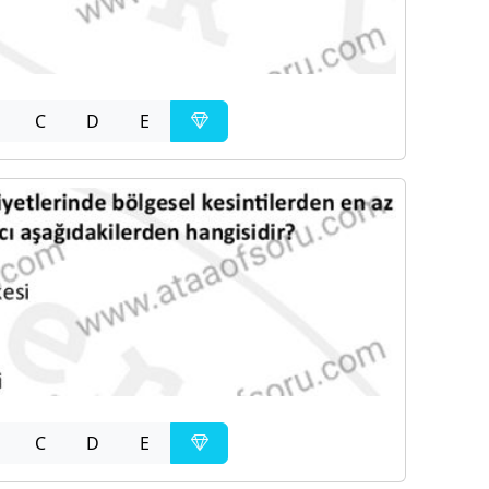
C
D
E
C
D
E