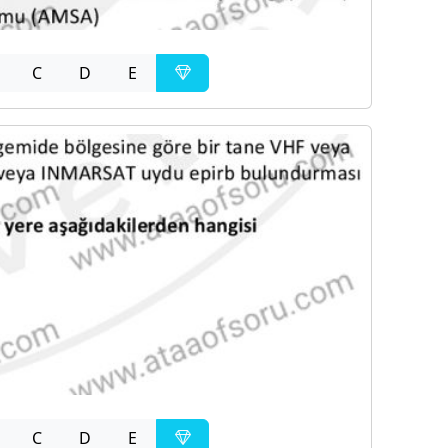
C
D
E
C
D
E