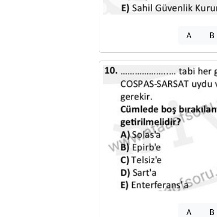
A
B
A
B