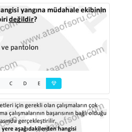
C
D
E