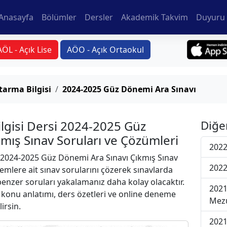
Anasayfa
Bölümler
Dersler
Akademik Takvim
Duyuru 
AÖL - Açık Lise
AÖO - Açık Ortaokul
arma Bilgisi
2024-2025 Güz Dönemi Ara Sınavı
lgisi Dersi 2024-2025 Güz
Diğe
mış Sınav Soruları ve Çözümleri
2022
2024-2025 Güz Dönemi Ara Sınavı Çıkmış Sınav
2022
emlere ait sınav sorularını çözerek sınavlarda
 benzer soruları yakalamanız daha kolay olacaktır.
2021
r konu anlatımı, ders özetleri ve online deneme
Mezu
lirsin.
2021