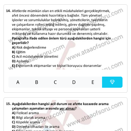
A
B
C
D
E