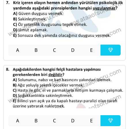
A
B
C
D
E
A
B
C
D
E