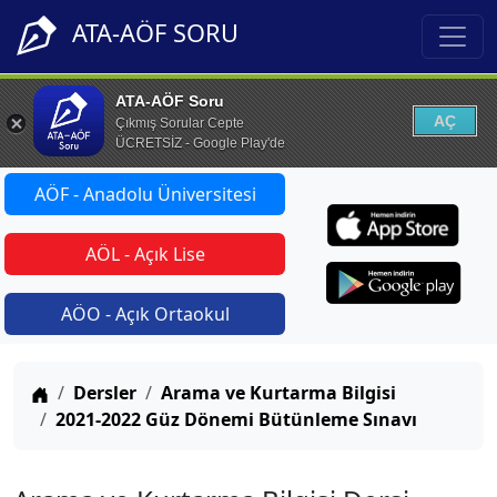
ATA-AÖF SORU
ATA-AÖF Soru
AÇ
Çıkmış Sorular Cepte
ÜCRETSİZ - Google Play'de
AÖF - Anadolu Üniversitesi
AÖL - Açık Lise
AÖO - Açık Ortaokul
Anasayfa
Dersler
Arama ve Kurtarma Bilgisi
2021-2022 Güz Dönemi Bütünleme Sınavı