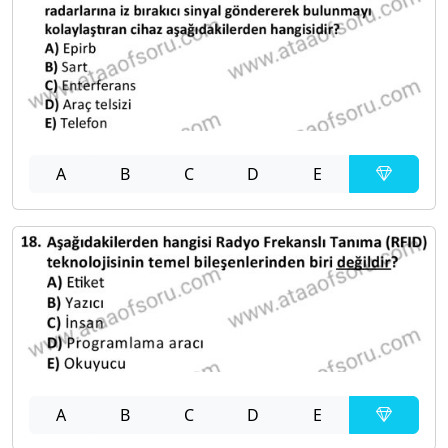
A
B
C
D
E
A
B
C
D
E