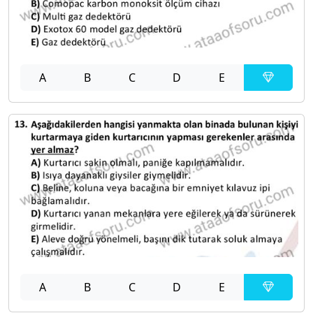
A
B
C
D
E
A
B
C
D
E