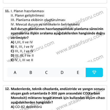
A
B
C
D
E