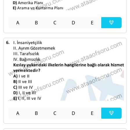
A
B
C
D
E
A
B
C
D
E