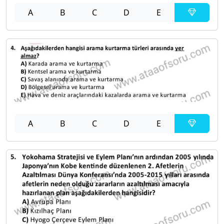
A
B
C
D
E
A
B
C
D
E