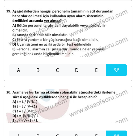
A
B
C
D
E