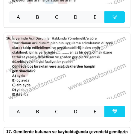
A
B
C
D
E
A
B
C
D
E