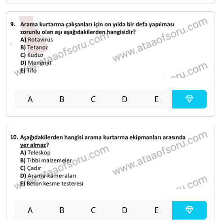
A
B
C
D
E
A
B
C
D
E