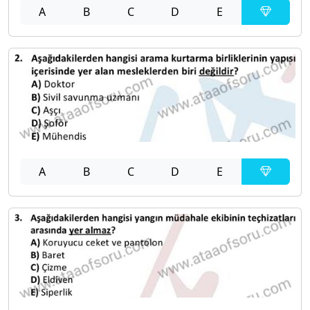
A
B
C
D
E
A
B
C
D
E