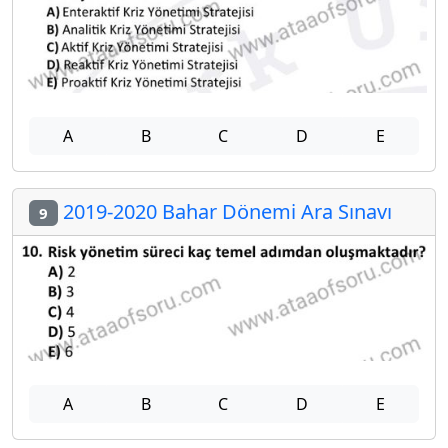
A
B
C
D
E
2019-2020 Bahar Dönemi Ara Sınavı
9
A
B
C
D
E