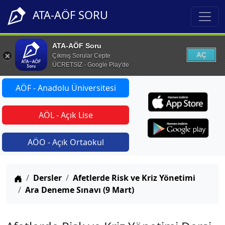
ATA-AÖF SORU
ATA-AÖF Soru
AÇ
Çıkmış Sorular Cepte
ÜCRETSİZ - Google Play'de
AÖF - Anadolu Üniversitesi
AÖL - Açık Lise
AÖO - Açık Ortaokul
Anasayfa
Dersler
Afetlerde Risk ve Kriz Yönetimi
Ara Deneme Sınavı (9 Mart)