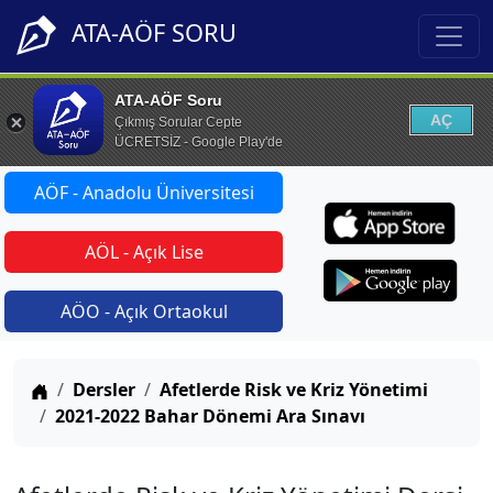
ATA-AÖF SORU
ATA-AÖF Soru
AÇ
Çıkmış Sorular Cepte
ÜCRETSİZ - Google Play'de
AÖF - Anadolu Üniversitesi
AÖL - Açık Lise
AÖO - Açık Ortaokul
Anasayfa
Dersler
Afetlerde Risk ve Kriz Yönetimi
2021-2022 Bahar Dönemi Ara Sınavı