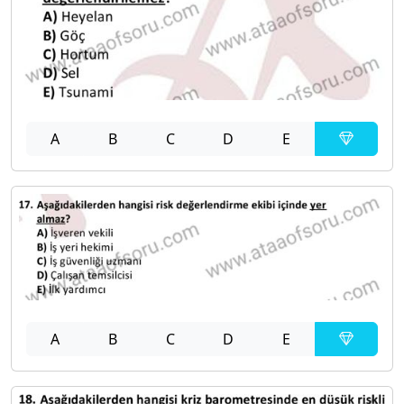
A
B
C
D
E
A
B
C
D
E