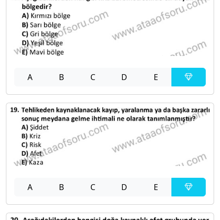
A
B
C
D
E
A
B
C
D
E