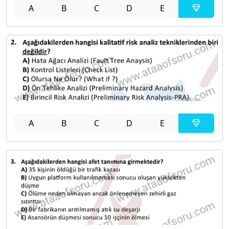
A
B
C
D
E
A
B
C
D
E