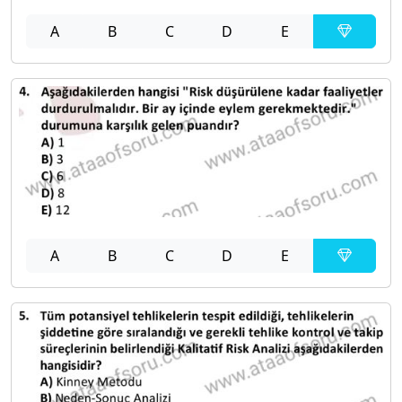
A
B
C
D
E
A
B
C
D
E