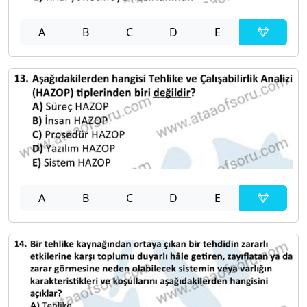
A
B
C
D
E
A
B
C
D
E