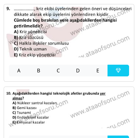
A
B
C
D
E