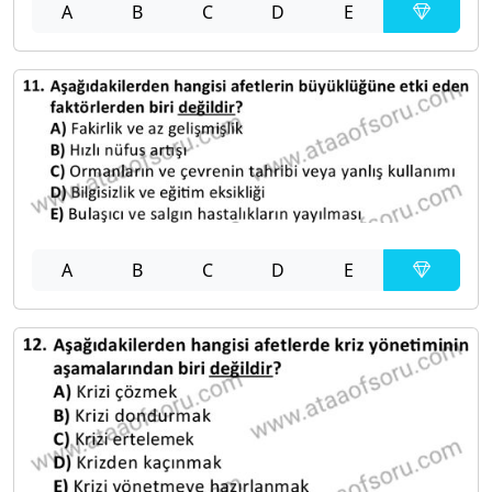
A
B
C
D
E
A
B
C
D
E