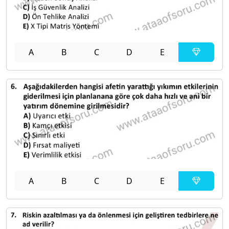
A
B
C
D
E
A
B
C
D
E