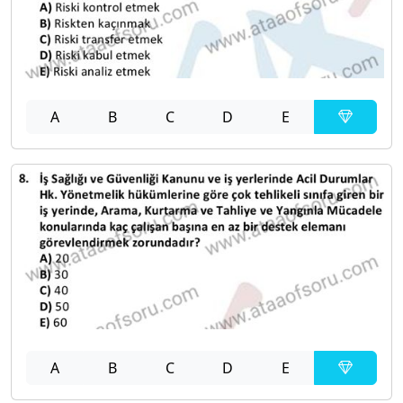
A
B
C
D
E
A
B
C
D
E