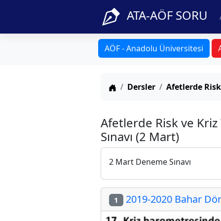
ATA-AÖF SORU
AÖF - Anadolu Üniversitesi
Anasayfa
Dersler
Afetlerde Risk
Afetlerde Risk ve Kri
Sınavı (2 Mart)
2 Mart Deneme Sınavı
2019-2020 Bahar Dön
1