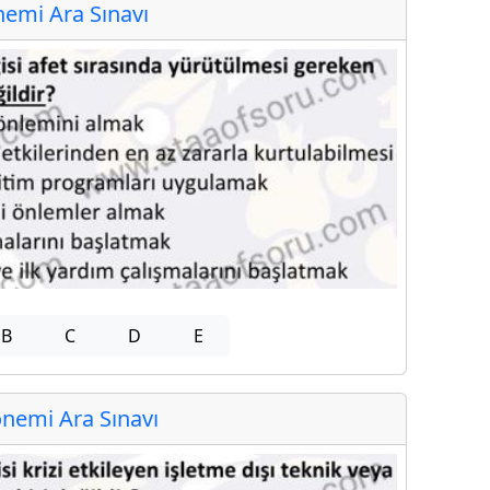
emi Ara Sınavı
B
C
D
E
nemi Ara Sınavı