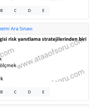
B
C
D
E
emi Ara Sınavı
B
C
D
E