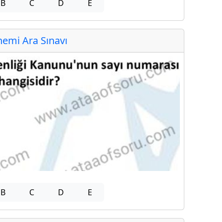
B
C
D
E
emi Ara Sınavı
B
C
D
E