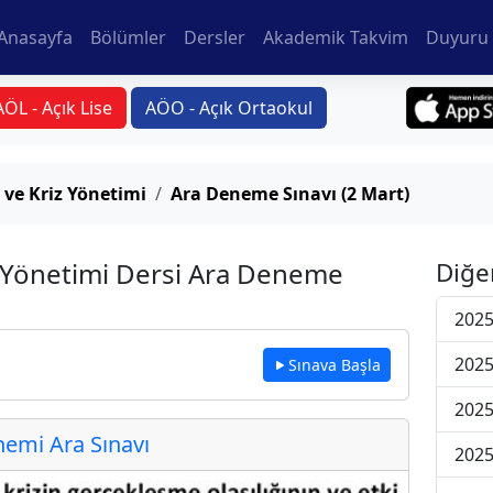
Anasayfa
Bölümler
Dersler
Akademik Takvim
Duyuru 
AÖL - Açık Lise
AÖO - Açık Ortaokul
 ve Kriz Yönetimi
Ara Deneme Sınavı (2 Mart)
z Yönetimi Dersi Ara Deneme
Diğe
2025
2025
Sınava Başla
2025
emi Ara Sınavı
2025