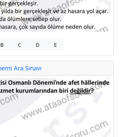
B
C
D
E
emi Ara Sınavı