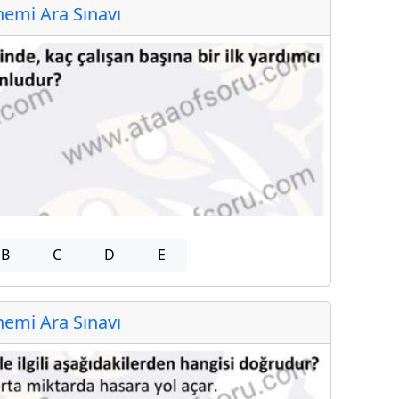
emi Ara Sınavı
B
C
D
E
emi Ara Sınavı