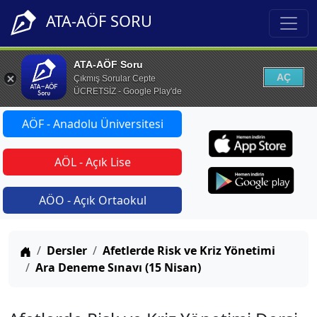
ATA-AÖF SORU
ATA-AÖF Soru
AÇ
Çıkmış Sorular Cepte
ÜCRETSİZ - Google Play'de
AÖF - Anadolu Üniversitesi
AÖL - Açık Lise
AÖO - Açık Ortaokul
Anasayfa
Dersler
Afetlerde Risk ve Kriz Yönetimi
Ara Deneme Sınavı (15 Nisan)