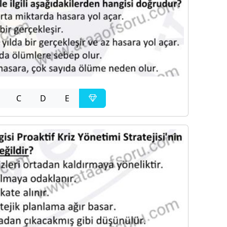
C
D
E