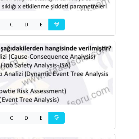
C
D
E
C
D
E