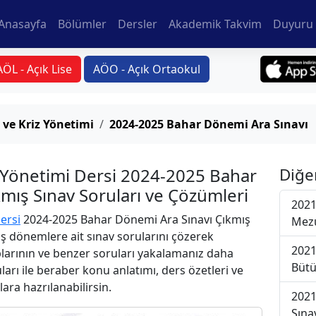
Anasayfa
Bölümler
Dersler
Akademik Takvim
Duyuru 
AÖL - Açık Lise
AÖO - Açık Ortaokul
 ve Kriz Yönetimi
2024-2025 Bahar Dönemi Ara Sınavı
z Yönetimi Dersi 2024-2025 Bahar
Diğe
mış Sınav Soruları ve Çözümleri
2021
ersi
2024-2025 Bahar Dönemi Ara Sınavı Çıkmış
Mezu
iş dönemlere ait sınav sorularını çözerek
2021
plarının ve benzer soruları yakalamanız daha
Bütü
uları ile beraber konu anlatımı, ders özetleri ve
lara hazrılanabilirsin.
2021
Sına