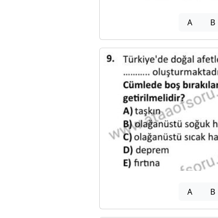
A
B
A
B