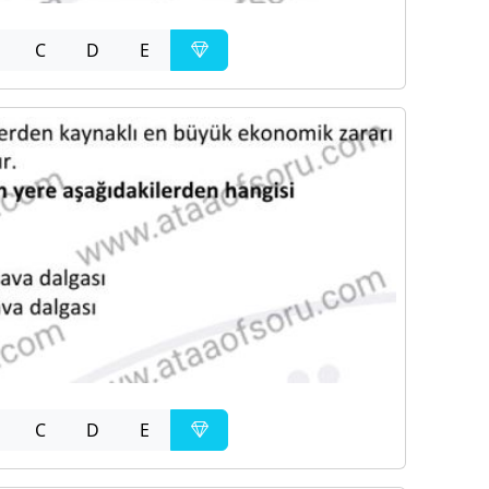
C
D
E
C
D
E