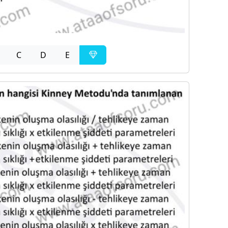
C
D
E