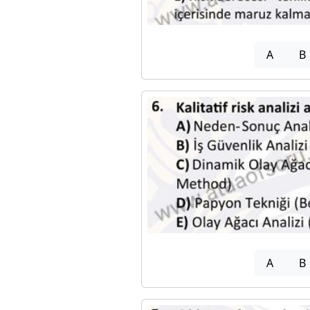
A
B
A
B