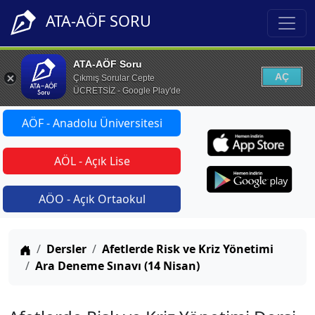
ATA-AÖF SORU
ATA-AÖF Soru
AÇ
Çıkmış Sorular Cepte
ÜCRETSİZ - Google Play'de
AÖF - Anadolu Üniversitesi
AÖL - Açık Lise
AÖO - Açık Ortaokul
Anasayfa
Dersler
Afetlerde Risk ve Kriz Yönetimi
Ara Deneme Sınavı (14 Nisan)