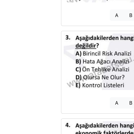
A
B
A
B