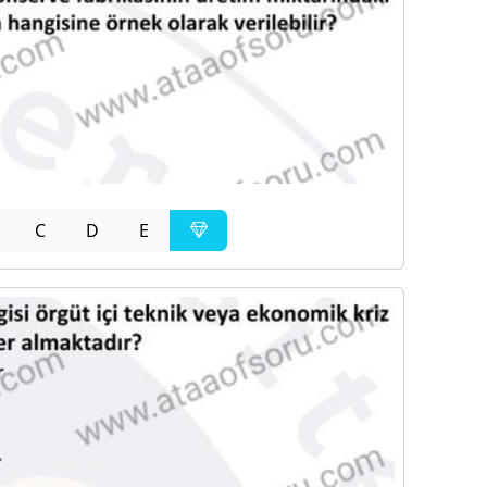
C
D
E