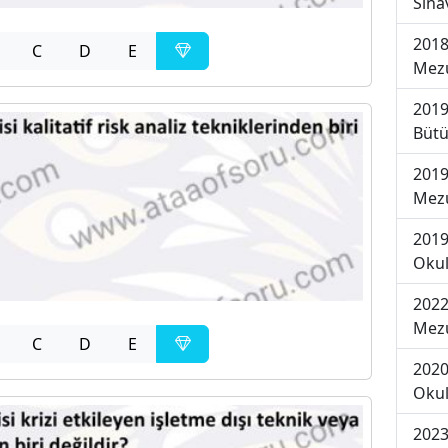
Sına
2018
C
D
E
Mezu
2019
Bütü
2019
Mezu
2019
Okul
2022
Mezu
C
D
E
2020
Okul
2023