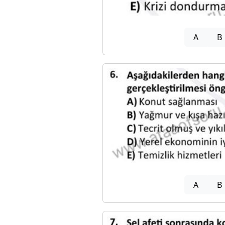
A
B
A
B