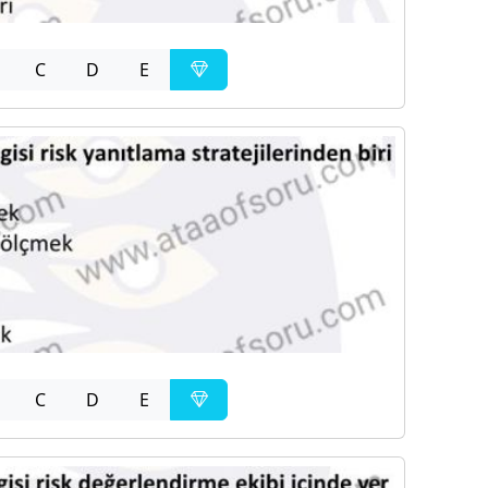
C
D
E
C
D
E