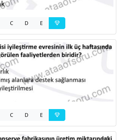
C
D
E
C
D
E