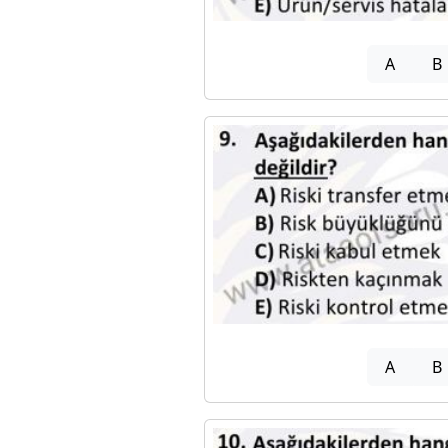
A
B
A
B