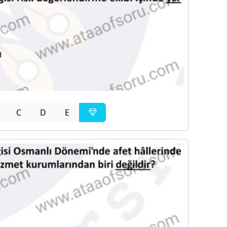
C
D
E