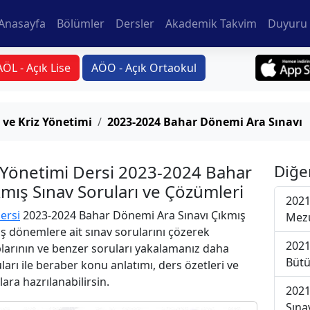
Anasayfa
Bölümler
Dersler
Akademik Takvim
Duyuru 
AÖL - Açık Lise
AÖO - Açık Ortaokul
 ve Kriz Yönetimi
2023-2024 Bahar Dönemi Ara Sınavı
z Yönetimi Dersi 2023-2024 Bahar
Diğe
mış Sınav Soruları ve Çözümleri
2021
ersi
2023-2024 Bahar Dönemi Ara Sınavı Çıkmış
Mezu
iş dönemlere ait sınav sorularını çözerek
2021
plarının ve benzer soruları yakalamanız daha
Bütü
uları ile beraber konu anlatımı, ders özetleri ve
lara hazrılanabilirsin.
2021
Sına