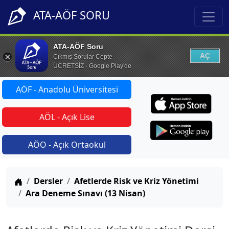
ATA-AÖF SORU
ATA-AÖF Soru
AÇ
Çıkmış Sorular Cepte
ÜCRETSİZ - Google Play'de
AÖF - Anadolu Üniversitesi
AÖL - Açık Lise
AÖO - Açık Ortaokul
Anasayfa
Dersler
Afetlerde Risk ve Kriz Yönetimi
Ara Deneme Sınavı (13 Nisan)