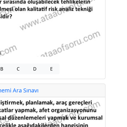
B
C
D
E
emi Ara Sınavı