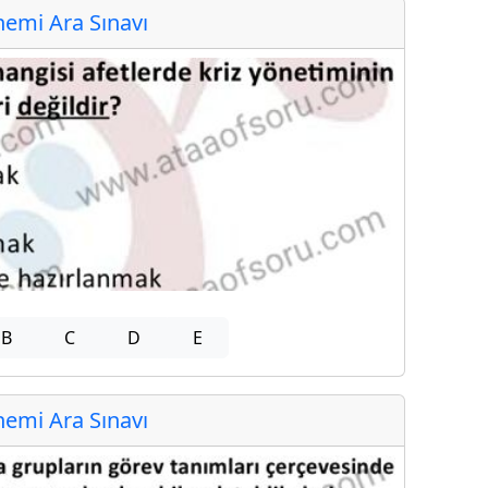
emi Ara Sınavı
B
C
D
E
emi Ara Sınavı