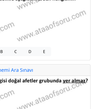
B
C
D
E
emi Ara Sınavı