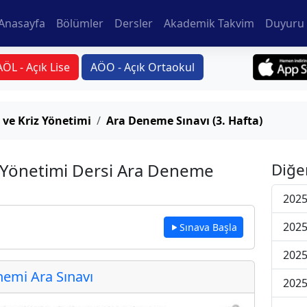
Anasayfa
Bölümler
Dersler
Akademik Takvim
Duyuru 
AÖL - Açık Lise
AÖO - Açık Ortaokul
 ve Kriz Yönetimi
Ara Deneme Sınavı (3. Hafta)
z Yönetimi Dersi Ara Deneme
Diğe
2025
2025
Sınava Başla
2025
emi Ara Sınavı
2025