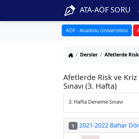
ATA-AÖF SORU
AÖF - Anadolu Üniversitesi
Anasayfa
Dersler
Afetlerde Risk
Afetlerde Risk ve Kri
Sınavı (3. Hafta)
3. Hafta Deneme Sınavı
2021-2022 Bahar Dön
1