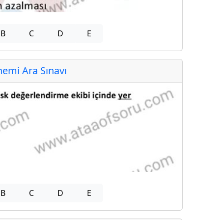
B
C
D
E
emi Ara Sınavı
B
C
D
E