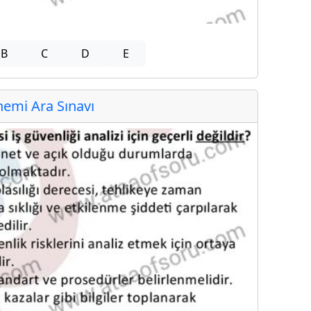
B
C
D
E
emi Ara Sınavı