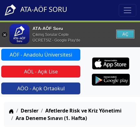
ATA-AÖF SORU
ATA-AÖF Soru
AÇ
Çıkmış Sorular Cepte
ÜCRETSİZ - Google Play'de
AÖF - Anadolu Üniversitesi
AÖL - Açık Lise
AÖO - Açık Ortaokul
Anasayfa
Dersler
Afetlerde Risk ve Kriz Yönetimi
Ara Deneme Sınavı (1. Hafta)