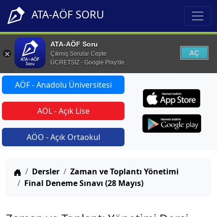
ATA-AÖF SORU
ATA-AÖF Soru
AÇ
Çıkmış Sorular Cepte
ÜCRETSİZ - Google Play'de
AÖF - Anadolu Üniversitesi
AÖL - Açık Lise
AÖO - Açık Ortaokul
Anasayfa
Dersler
Zaman ve Toplantı Yönetimi
Final Deneme Sınavı (28 Mayıs)