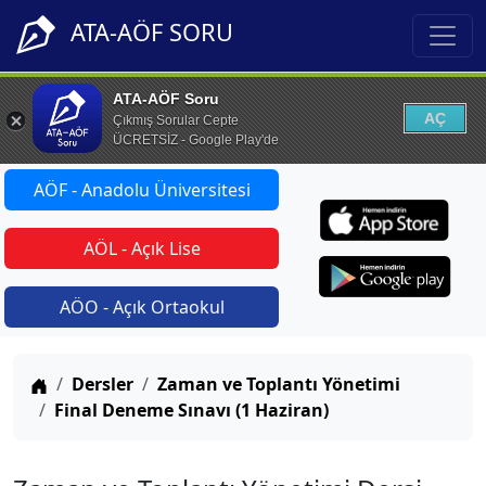
ATA-AÖF SORU
ATA-AÖF Soru
AÇ
Çıkmış Sorular Cepte
ÜCRETSİZ - Google Play'de
AÖF - Anadolu Üniversitesi
AÖL - Açık Lise
AÖO - Açık Ortaokul
Anasayfa
Dersler
Zaman ve Toplantı Yönetimi
Final Deneme Sınavı (1 Haziran)